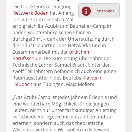
F
tt
Li
E
ck
Die Objekteursvereinigung
ac
er
n
m
e
Firmeninfos
Netzwerk Boden
hat Anfang
e
n
k
ai
n
Juni 2023 zum sechsten Mal
b
e
l
erfolgreich ihr Azubi- und Bauhelfer-Camp im
o
di
v
baden-württembergischen Ehingen
o
n
er
durchgeführt – dank der Unterstützung durch
k
te
se
die Industriepartner des Netzwerks und in
te
il
n
Zusammenarbeit mit der
örtlichen
il
e
d
Berufsschule
. Die Kursleitung übernahm der
e
n
e
Technische Lehrer Samuel Braun. Unter den
n
n
zwölf Teilnehmern befand sich auch eine junge
Raumausstatterin des Betriebs
Klaiber +
Heubach
aus Tübingen, Maja Möllers.
„Das Azubi-Camp ist jedes Jahr ein Erlebnis und
eine wunderbare Möglichkeit für die jungen
Leuten, nicht nur unter fachkundiger Anleitung
verschiede Verlegetechniken zu üben und zu
erlernen, sondern auch das theoretische
Wissen zu vertiefen. Wir wollen im Netzwerk