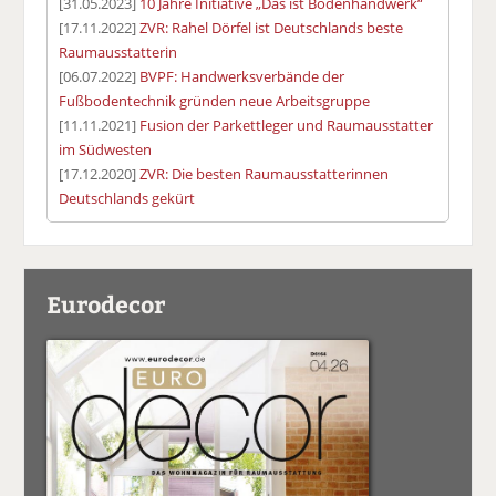
[31.05.2023]
10 Jahre Initiative „Das ist Bodenhandwerk“
[17.11.2022]
ZVR: Rahel Dörfel ist Deutschlands beste
Raumausstatterin
[06.07.2022]
BVPF: Handwerksverbände der
Fußbodentechnik gründen neue Arbeitsgruppe
[11.11.2021]
Fusion der Parkettleger und Raumausstatter
im Südwesten
[17.12.2020]
ZVR: Die besten Raumausstatterinnen
Deutschlands gekürt
Eurodecor