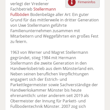
Firmeninfos
verlegt der Vredener
F
tt
Li
E
ck
Fachbetrieb
Stellermann
ac
er
n
m
e
Fußböden
Bodenbeläge aller Art: Ein guter
e
n
k
ai
n
Grund für das mittlerweile in dritter Generation
b
e
l
von Uwe Stellermann geführte
o
di
v
Familienunternehmen zusammen mit
o
n
er
Mitarbeitern und Weggefährten ein großes Fest
k
te
se
zu feiern.
te
il
n
il
e
d
1963 von Werner und Magret Stellermann
e
n
e
gegründet, stieg 1984 mit Hermann
n
n
Stellermann die zweite Generation in den
Handwerksbetrieb aus dem Münsterland ein.
Neben seinen beruflichen Verpflichtungen
engagiert sich der Estrich- und
Parkettlegermeister sowie Sachverständige der
Handwerkskammer Münster bis heute
ehrenamtlich: unter anderem seit 2019 als
Obermeister der Innung für Parkett- und
Fußbodentechnik Münster. 2007 zog sich