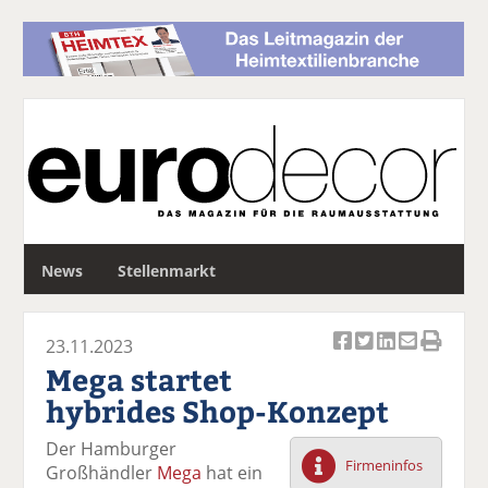
S
News
Stellenmarkt
u
c
h
23.11.2023
e
Ar
Ar
Ar
Ar
Ar
Mega startet
ti
ti
ti
ti
ti
hybrides Shop-Konzept
k
k
k
k
k
el
el
el
el
el
Der Hamburger
a
t
a
p
D
Firmeninfos
Großhändler
Mega
hat ein
uf
wi
uf
er
ru