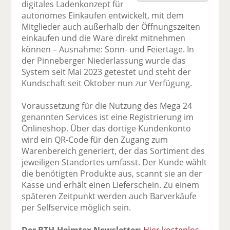
digitales Ladenkonzept für
F
tt
Li
E
ck
autonomes Einkaufen entwickelt, mit dem
ac
er
n
m
e
Mitglieder auch außerhalb der Öffnungszeiten
e
n
k
ai
n
einkaufen und die Ware direkt mitnehmen
b
e
l
können – Ausnahme: Sonn- und Feiertage. In
o
di
v
der Pinneberger Niederlassung wurde das
o
n
er
System seit Mai 2023 getestet und steht der
k
te
se
Kundschaft seit Oktober nun zur Verfügung.
te
il
n
il
e
d
Voraussetzung für die Nutzung des Mega 24
e
n
e
genannten Services ist eine Registrierung im
n
n
Onlineshop. Über das dortige Kundenkonto
wird ein QR-Code für den Zugang zum
Warenbereich generiert, der das Sortiment des
jeweiligen Standortes umfasst. Der Kunde wählt
die benötigten Produkte aus, scannt sie an der
Kasse und erhält einen Lieferschein. Zu einem
späteren Zeitpunkt werden auch Barverkäufe
per Selfservice möglich sein.
Der BTH-Heimtex Newsletter:
Hier kostenlos