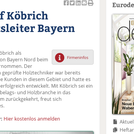
Eurode
Ar
Ar
Ar
Ar
Ar
f Köbrich
ti
ti
ti
ti
ti
k
k
k
k
k
sleiter Bayern
el
el
el
el
el
a
t
a
p
D
uf
wi
uf
er
ru
F
tt
Li
E
ck
öbrich als
ac
er
n
m
e
Firmeninfos
gion Bayern Nord beim
e
n
k
ai
n
ernommen. Der
b
e
l
h geprüfte Holztechniker war bereits
o
di
v
ie Kunden in diesem Gebiet und hatte es
o
n
er
folgreich entwickelt. Mit Köbrich sei ein
k
te
se
belags- und Holzbranche in das
te
il
n
 zurückgekehrt, freut sich
il
e
d
s.
e
n
e
n
n
:
Hier kostenlos anmelden
Aktuel
Heftar