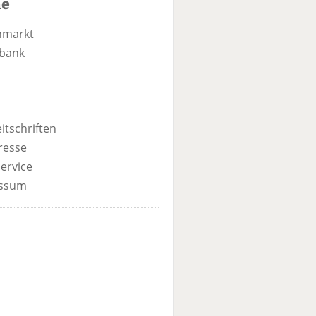
he
nmarkt
bank
itschriften
resse
ervice
ssum