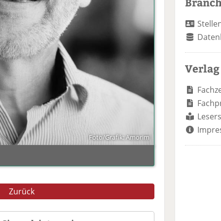
Branc
Stelle
Daten
Verlag
Fachze
Fachp
Lesers
Impre
Foto/Grafik: Amorim
Zurück