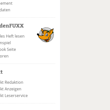
nement
daten
odenFUXX
les Heft lesen
nspiel
ook Seite
oren
t
kt Redaktion
kt Anzeigen
kt Leserservice