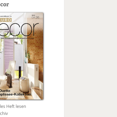
c
cor
h
e
les Heft lesen
chiv