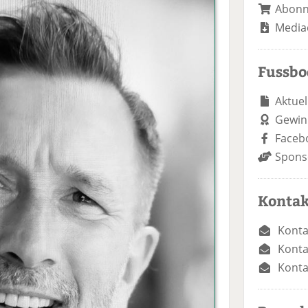
Abon
Media
Fussb
Aktuel
Gewin
Faceb
Spons
Kontak
Konta
Konta
Konta