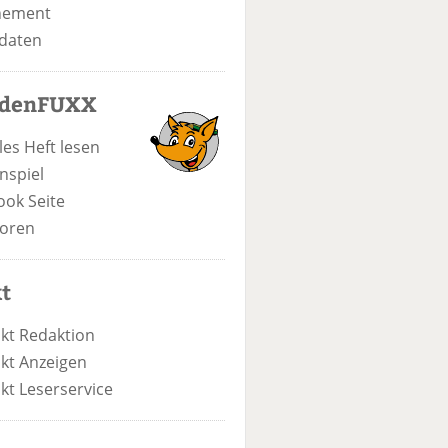
nement
daten
odenFUXX
les Heft lesen
nspiel
ook Seite
oren
t
kt Redaktion
kt Anzeigen
kt Leserservice