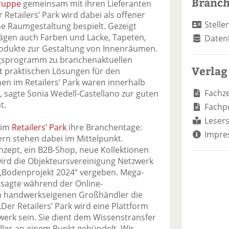
Branc
ruppe
gemeinsam mit ihren Lieferanten
r Retailers’ Park wird dabei als offener
Stelle
che Raumgestaltung bespielt. Gezeigt
gen auch Farben und Lacke, Tapeten,
Daten
odukte zur Gestaltung von Innenräumen.
agsprogramm zu branchenaktuellen
Verlag
 praktischen Lösungen für den
hen im Retailers’ Park waren innerhalb
Fachze
 sagte Sonia Wedell-Castellano zur guten
t.
Fachp
Lesers
 im
Retailers’ Park
ihre Branchentage:
Impre
rn stehen dabei im Mittelpunkt.
onzept, ein B2B-Shop, neue Kollektionen
rd die Objekteursvereinigung Netzwerk
 „Bodenprojekt 2024“ vergeben. Mega-
 sagte während der Online-
en handwerkseigenen Großhändler die
„Der Retailers’ Park wird eine Plattform
dwerk sein. Sie dient dem Wissenstransfer
les an einem Punkt gebündelt. Wir