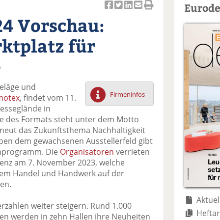
Eurode
Ar
Ar
Ar
Ar
Ar
4 Vorschau:
ti
ti
ti
ti
ti
k
k
k
k
k
ktplatz für
el
el
el
el
el
a
t
a
p
D
e
uf
wi
uf
er
ru
F
tt
Li
E
ck
beläge und
ac
er
n
m
e
Firmeninfos
otex
, findet vom 11.
e
n
k
ai
n
Messeglände in
b
e
l
age des Formats steht unter dem Motto
o
di
v
rneut das Zukunftsthema Nachhaltigkeit
o
n
er
eben dem gewachsenen Ausstellerfeld gibt
k
te
se
enprogramm. Die
Organisatoren
verrieten
te
il
n
renz am 7. November 2023, welche
il
e
d
 dem Handel und Handwerk auf der
e
n
e
en.
n
n
Aktuel
rzahlen weiter steigern. Rund 1.000
Heftar
n werden in zehn Hallen ihre Neuheiten