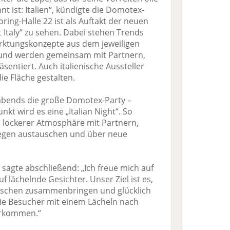
t ist: Italien“, kündigte die Domotex-
oring-Halle 22 ist als Auftakt der neuen
t Italy“ zu sehen. Dabei stehen Trends
ktungskonzepte aus dem jeweiligen
und werden gemeinsam mit Partnern,
sentiert. Auch italienische Aussteller
e Fläche gestalten.
t abends die große Domotex-Party –
t wird es eine „Italian Night“. So
n lockerer Atmosphäre mit Partnern,
legen austauschen und über neue
sagte abschließend: „Ich freue mich auf
uf lächelnde Gesichter. Unser Ziel ist es,
nschen zusammenbringen und glücklich
ie Besucher mit einem Lächeln nach
erkommen.“