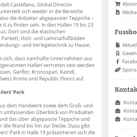
Abon
dell-Castellano, Global Director
erteilt sich wieder in die Bereiche
Media
 also die Anbieter abgepasster Teppiche –
6 zu finden sein. In den Hallen 19 bis 23
Fussb
aus: Dort sind die elastischen
 Parkett, Holz- und Laminatfußböden
Aktuel
endungs- und Verlegetechnik zu Hause.
Gewin
te sich, dass namhafte Unternehmen aus
Faceb
tgenannten Hallen vertreten sein werden
Spons
ssen, Gerflor, Kronospan, Kaindl,
 Swiss Krono und Republic Floors auf.
Kontak
ilers’ Park
Konta
 aus dem Handwerk sowie dem Groß- und
Konta
nen umfassenden Überblick von Produkten
Konta
 und das über abgepasste Teppiche und
 die Wand bis hin zur Decke. Dazu gibt
ers’ Park in Halle 19 präsentieren sich die