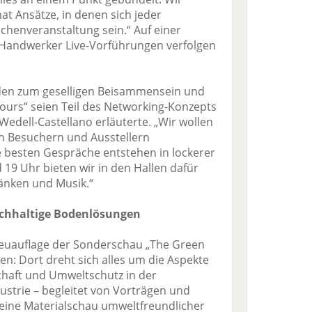
t Ansätze, in denen sich jeder
nchenveranstaltung sein.“ Auf einer
 Handwerker Live-Vorführungen verfolgen
den zum geselligen Beisammensein und
ours“ seien Teil des Networking-Konzepts
edell-Castellano erläuterte. „Wir wollen
n Besuchern und Ausstellern
e besten Gespräche entstehen in lockerer
19 Uhr bieten wir in den Hallen dafür
änken und Musik.“
achhaltige Bodenlösungen
Neuauflage der Sonderschau „The Green
ben: Dort dreht sich alles um die Aspekte
schaft und Umweltschutz in der
strie – begleitet von Vorträgen und
 eine Materialschau umweltfreundlicher