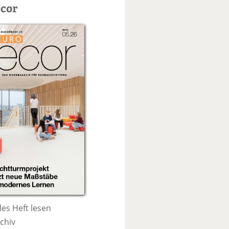
c
cor
h
e
les Heft lesen
chiv