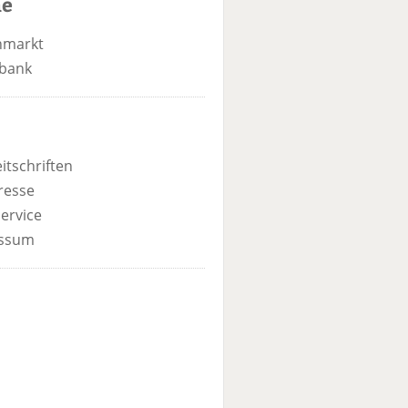
he
nmarkt
bank
itschriften
resse
ervice
ssum