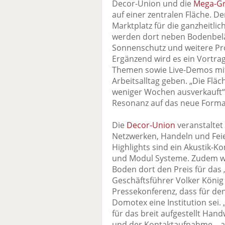
Decor-Union und die
Mega-G
auf einer zentralen Fläche. De
Marktplatz für die ganzheitli
werden dort neben Bodenbelä
Sonnenschutz und weitere Pr
Ergänzend wird es ein Vortr
Themen sowie Live-Demos mit
Arbeitsalltag geben. „Die Fläc
weniger Wochen ausverkauft“,
Resonanz auf das neue Forma
Die
Decor-Union
veranstaltet
Netzwerken, Handeln und Feie
Highlights sind ein Akustik-K
und Modul Systeme. Zudem wi
Boden dort den Preis für das
Geschäftsführer Volker König
Pressekonferenz, dass für d
Domotex eine Institution sei. 
für das breit aufgestellt Han
und der Kontaktaufnahme – al