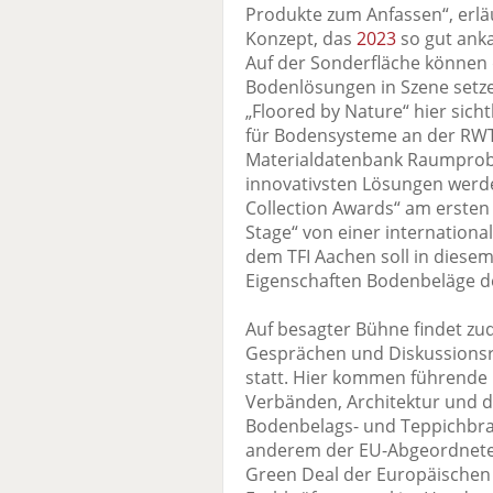
Produkte zum Anfassen“, erlä
Konzept, das
2023
so gut anka
Auf der Sonderfläche können d
Bodenlösungen in Szene setz
„Floored by Nature“ hier sichtb
für Bodensysteme an der RWT
Materialdatenbank Raumprobe
innovativsten Lösungen werde
Collection Awards“ am erste
Stage“ von einer internation
dem TFI Aachen soll in diese
Eigenschaften Bodenbeläge d
Auf besagter Bühne findet zud
Gesprächen und Diskussions
statt. Hier kommen führende
Verbänden, Architektur und d
Bodenbelags- und Teppichbran
anderem der EU-Abgeordnete 
Green Deal der Europäischen 