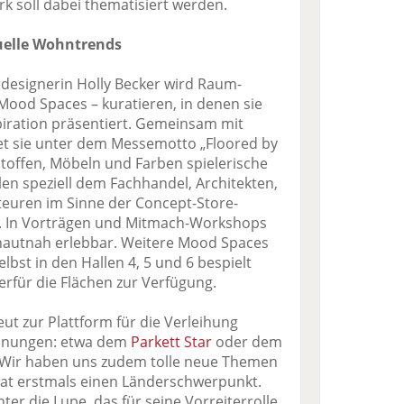
 soll dabei thematisiert werden.
uelle Wohntrends
rdesignerin Holly Becker wird Raum-
Mood Spaces – kuratieren, in denen sie
iration präsentiert. Gemeinsam mit
et sie unter dem Messemotto „Floored by
toffen, Möbeln und Farben spielerische
len speziell dem Fachhandel, Architekten,
teuren im Sinne der Concept-Store-
. In Vorträgen und Mitmach-Workshops
 hautnah erlebbar. Weitere Mood Spaces
lbst in den Hallen 4, 5 und 6 bespielt
erfür die Flächen zur Verfügung.
t zur Plattform für die Verleihung
chnungen: etwa dem
Parkett Star
oder dem
 „Wir haben uns zudem tolle neue Themen
hat erstmals einen Länderschwerpunkt.
er die Lupe, das für seine Vorreiterrolle