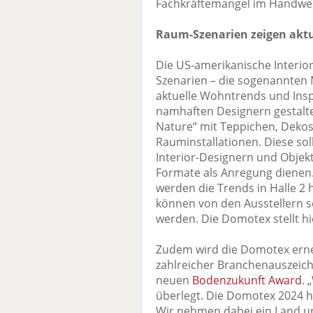
Fachkräftemangel im Handwerk
Raum-Szenarien zeigen akt
Die US-amerikanische Interio
Szenarien – die sogenannten 
aktuelle Wohntrends und Insp
namhaften Designern gestalt
Nature“ mit Teppichen, Dekos
Rauminstallationen. Diese sol
Interior-Designern und Objek
Formate als Anregung dienen
werden die Trends in Halle 2
können von den Ausstellern se
werden. Die Domotex stellt hi
Zudem wird die Domotex erneu
zahlreicher Branchenauszei
neuen
Bodenzukunft Award
.
überlegt. Die Domotex 2024 
Wir nehmen dabei ein Land unt