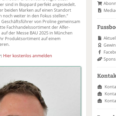
Abon
ger sind in Boppard perfekt angesiedelt.
 beiden Marken auf einen Standort
Media
noch weiter in den Fokus stellen.“
s Geschäftsführer von Proline gemeinsam
Fussb
tte Fachhandelssortiment der Alfer-
s auf der Messe BAU 2025 in München
Aktuel
ihr Produktsortiment auf einem
eren.
Gewin
Faceb
:
Hier kostenlos anmelden
Spons
Kontak
Konta
Konta
Konta