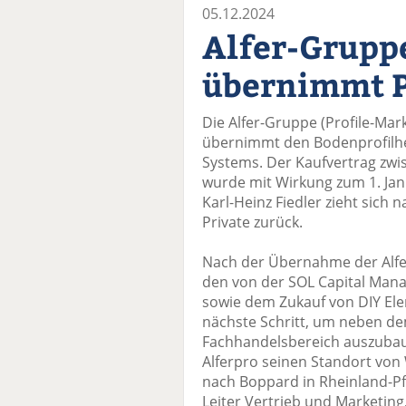
05.12.2024
Alfer-Grupp
übernimmt P
Die Alfer-Gruppe (Profile-Mar
übernimmt den Bodenprofilher
Systems. Der Kaufvertrag zwi
wurde mit Wirkung zum 1. Jan
Karl-Heinz Fiedler zieht sich 
Private zurück.
Nach der Übernahme der Alfe
den von der SOL Capital Ma
sowie dem Zukauf von DIY Ele
nächste Schritt, um neben d
Fachhandelsbereich auszubauen
Alferpro seinen Standort vo
nach Boppard in Rheinland-Pfa
Leiter Vertrieb und Marketing