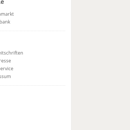
he
nmarkt
bank
itschriften
resse
ervice
ssum