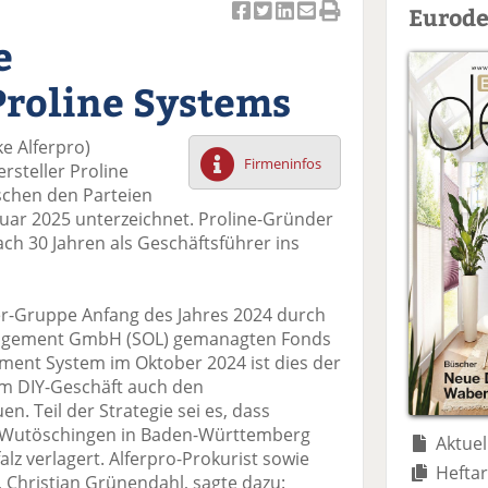
Eurode
Ar
Ar
Ar
Ar
Ar
e
ti
ti
ti
ti
ti
k
k
k
k
k
roline Systems
el
el
el
el
el
a
t
a
p
D
ke Alferpro)
uf
wi
uf
er
ru
Firmeninfos
steller Proline
F
tt
Li
E
ck
schen den Parteien
ac
er
n
m
e
uar 2025 unterzeichnet. Proline-Gründer
e
n
k
ai
n
nach 30 Jahren als Geschäftsführer ins
b
e
l
o
di
v
o
n
er
r-Gruppe Anfang des Jahres 2024 durch
k
te
se
nagement GmbH (SOL) gemanagten Fonds
te
il
n
ment System im Oktober 2024 ist dies der
il
e
d
em DIY-Geschäft auch den
e
n
e
. Teil der Strategie sei es, dass
n
n
n Wutöschingen in Baden-Württemberg
Aktuel
lz verlagert. Alferpro-Prokurist sowie
Heftar
, Christian Grünendahl, sagte dazu: