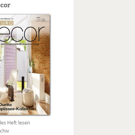
c
cor
h
e
les Heft lesen
chiv