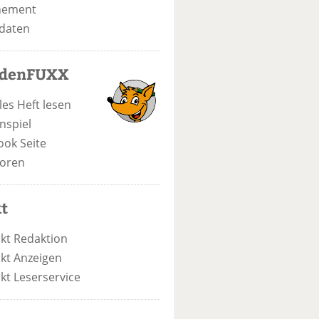
nement
daten
odenFUXX
les Heft lesen
nspiel
ook Seite
oren
t
kt Redaktion
kt Anzeigen
kt Leserservice