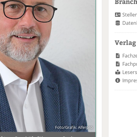
Branc
Stelle
Daten
Verlag
Fachze
Fachp
Lesers
Impre
Foto/Grafik: Alferpro