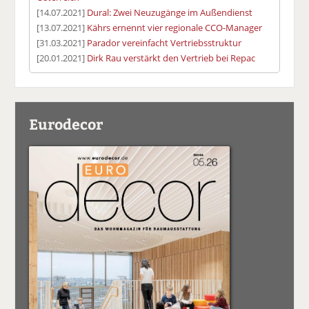
[14.07.2021]
Dural: Zwei Neuzugänge im Außendienst
[13.07.2021]
Kährs ernennt vier regionale CCO-Manager
[31.03.2021]
Parador vereinfacht Vertriebsstruktur
[20.01.2021]
Dirk Rau verstärkt den Vertrieb bei Repac
Eurodecor