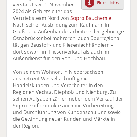
Firmeninfos
verstärkt seit 1. November
F
tt
Li
E
ck
2024 als Gebietsleiter das
ac
er
n
m
e
Vertriebsteam Nord von
Sopro Bauchemie
.
e
n
k
ai
n
Nach seiner Ausbildung zum Kaufmann im
b
e
l
Groß- und Außenhandel arbeitete der gebürtige
o
di
v
Osnabrücker bei mehreren, auch überregional
o
n
er
tätigen Baustoff- und Fliesenfachhändlern –
k
te
se
dort sowohl im Fliesenverkauf als auch im
te
il
n
Außendienst für den Roh- und Hochbau.
il
e
d
e
n
e
Von seinem Wohnort in Niedersachsen
n
n
aus betreut Wessel zukünftig die
Handelskunden und Verarbeiter in den
Regionen Vechta, Diepholz und Nienburg. Zu
seinen Aufgaben zählen neben dem Verkauf der
Sopro-Profiprodukte auch die Vorbereitung
und Durchführung von Kundenschulung sowie
die Gewinnung neuer Kunden und Märkte in
der Region.