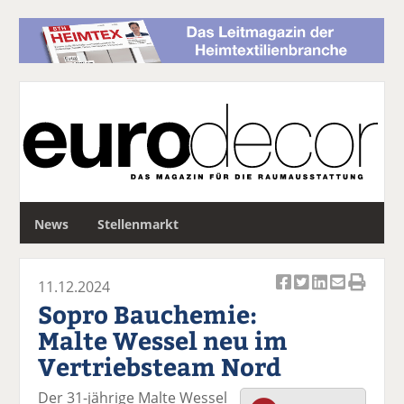
S
News
Stellenmarkt
u
c
h
11.12.2024
e
Ar
Ar
Ar
Ar
Ar
Sopro Bauchemie:
ti
ti
ti
ti
ti
Malte Wessel neu im
k
k
k
k
k
Vertriebsteam Nord
el
el
el
el
el
a
t
a
p
D
Der 31-jährige Malte Wessel
uf
wi
uf
er
ru