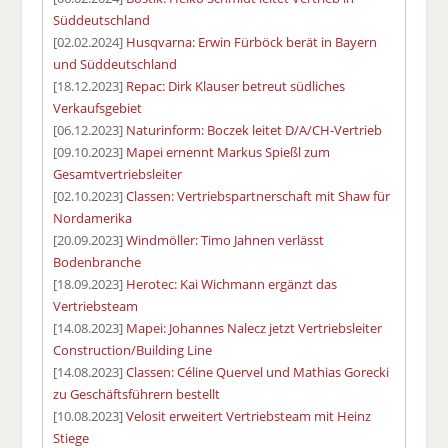
Süddeutschland
[02.02.2024]
Husqvarna: Erwin Fürböck berät in Bayern
und Süddeutschland
[18.12.2023]
Repac: Dirk Klauser betreut südliches
Verkaufsgebiet
[06.12.2023]
Naturinform: Boczek leitet D/A/CH-Vertrieb
[09.10.2023]
Mapei ernennt Markus Spießl zum
Gesamtvertriebsleiter
[02.10.2023]
Classen: Vertriebspartnerschaft mit Shaw für
Nordamerika
[20.09.2023]
Windmöller: Timo Jahnen verlässt
Bodenbranche
[18.09.2023]
Herotec: Kai Wichmann ergänzt das
Vertriebsteam
[14.08.2023]
Mapei: Johannes Nalecz jetzt Vertriebsleiter
Construction/Building Line
[14.08.2023]
Classen: Céline Quervel und Mathias Gorecki
zu Geschäftsführern bestellt
[10.08.2023]
Velosit erweitert Vertriebsteam mit Heinz
Stiege