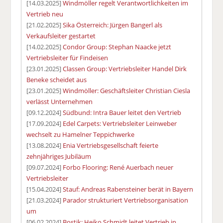
[14.03.2025]
Windmöller regelt Verantwortlichkeiten im
Vertrieb neu
[21.02.2025]
Sika Österreich: Jürgen Bangerl als
Verkaufsleiter gestartet
[14.02.2025]
Condor Group: Stephan Naacke jetzt
Vertriebsleiter für Findeisen
[23.01.2025]
Classen Group: Vertriebsleiter Handel Dirk
Beneke scheidet aus
[23.01.2025]
Windmöller: Geschäftsleiter Christian Ciesla
verlässt Unternehmen
[09.12.2024]
Südbund: Intra Bauer leitet den Vertrieb
[17.09.2024]
Edel Carpets: Vertriebsleiter Leinweber
wechselt zu Hamelner Teppichwerke
[13.08.2024]
Enia Vertriebsgesellschaft feierte
zehnjähriges Jubiläum
[09.07.2024]
Forbo Flooring: René Auerbach neuer
Vertriebsleiter
[15.04.2024]
Stauf: Andreas Rabensteiner berät in Bayern
[21.03.2024]
Parador strukturiert Vertriebsorganisation
um
[06.02.2024]
Bostik: Heiko Schmidt leitet Vertrieb in