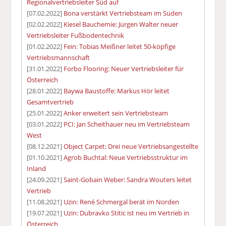
Regionalvertriebsleiter Süd auf
[07.02.2022]
Bona verstärkt Vertriebsteam im Süden
[02.02.2022]
Kiesel Bauchemie: Jürgen Walter neuer
Vertriebsleiter Fußbodentechnik
[01.02.2022]
Fein: Tobias Meißner leitet 50-köpfige
Vertriebsmannschaft
[31.01.2022]
Forbo Flooring: Neuer Vertriebsleiter für
Österreich
[28.01.2022]
Baywa Baustoffe: Markus Hör leitet
Gesamtvertrieb
[25.01.2022]
Anker erweitert sein Vertriebsteam
[03.01.2022]
PCI: Jan Scheithauer neu im Vertriebsteam
West
[08.12.2021]
Object Carpet: Drei neue Vertriebsangestellte
[01.10.2021]
Agrob Buchtal: Neue Vertriebsstruktur im
Inland
[24.09.2021]
Saint-Gobain Weber: Sandra Wouters leitet
Vertrieb
[11.08.2021]
Uzin: René Schmergal berät im Norden
[19.07.2021]
Uzin: Dubravko Stitic ist neu im Vertrieb in
Österreich