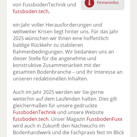
Firmeninfos
von FussbodenTechnik und
F
tt
Li
E
ck
fussboden.tech
,
ac
er
n
m
e
e
n
k
ai
n
ein Jahr voller Herausforderungen und
b
e
l
weltweiter Krisen liegt hinter uns. Für das Jahr
o
di
v
2025 wünschen wir Ihnen eine hoffentlich
o
n
er
baldige Rückkehr zu stabileren
k
te
se
Rahmenbedingungen. Wir bedanken uns an
te
il
n
dieser Stelle für die angenehme und
il
e
d
konstruktive Zusammenarbeit mit der
e
n
e
gesamten Bodenbranche – und Ihr Interesse an
n
n
unseren redaktionellen Inhalten.
Auch im Jahr 2025 werden wir Sie gerne
weiterhin auf dem Laufenden halten. Dies gilt
gleichermaßen für unsere gedruckte
FussbodenTechnik
und unsere Website
fussboden.tech
. Unser Magazin
FussbodenFuxx
wird auch in Zukunft den Nachwuchs im
Bodenhandwerk und die Fachpraxis fest im Blick