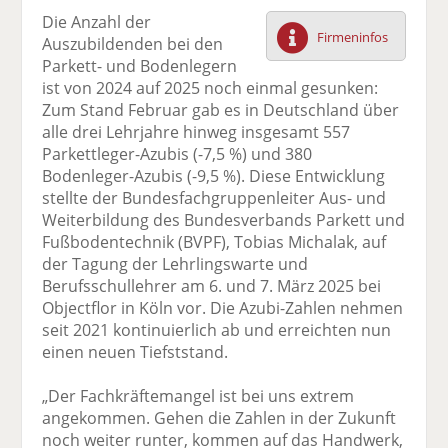
F
tt
Li
E
ck
Die Anzahl der
ac
er
n
m
e
Firmeninfos
Auszubildenden bei den
e
n
k
ai
n
Parkett- und Bodenlegern
b
e
l
ist von 2024 auf 2025 noch einmal gesunken:
o
di
v
Zum Stand Februar gab es in Deutschland über
o
n
er
alle drei Lehrjahre hinweg insgesamt 557
k
te
se
Parkettleger-Azubis (-7,5 %) und 380
te
il
n
Bodenleger-Azubis (-9,5 %). Diese Entwicklung
il
e
d
stellte der Bundesfachgruppenleiter Aus- und
e
n
e
Weiterbildung des Bundesverbands Parkett und
n
n
Fußbodentechnik (BVPF), Tobias Michalak, auf
der Tagung der Lehrlingswarte und
Berufsschullehrer am 6. und 7. März 2025 bei
Objectflor in Köln vor. Die Azubi-Zahlen nehmen
seit 2021 kontinuierlich ab und erreichten nun
einen neuen Tiefststand.
„Der Fachkräftemangel ist bei uns extrem
angekommen. Gehen die Zahlen in der Zukunft
noch weiter runter, kommen auf das Handwerk,