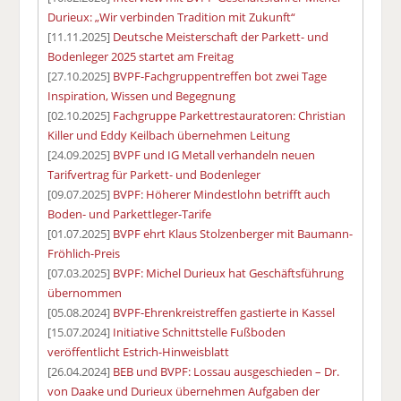
Durieux: „Wir verbinden Tradition mit Zukunft“
[11.11.2025]
Deutsche Meisterschaft der Parkett- und
Bodenleger 2025 startet am Freitag
[27.10.2025]
BVPF-Fachgruppentreffen bot zwei Tage
Inspiration, Wissen und Begegnung
[02.10.2025]
Fachgruppe Parkettrestauratoren: Christian
Killer und Eddy Keilbach übernehmen Leitung
[24.09.2025]
BVPF und IG Metall verhandeln neuen
Tarifvertrag für Parkett- und Bodenleger
[09.07.2025]
BVPF: Höherer Mindestlohn betrifft auch
Boden- und Parkettleger-Tarife
[01.07.2025]
BVPF ehrt Klaus Stolzenberger mit Baumann-
Fröhlich-Preis
[07.03.2025]
BVPF: Michel Durieux hat Geschäftsführung
übernommen
[05.08.2024]
BVPF-Ehrenkreistreffen gastierte in Kassel
[15.07.2024]
Initiative Schnittstelle Fußboden
veröffentlicht Estrich-Hinweisblatt
[26.04.2024]
BEB und BVPF: Lossau ausgeschieden – Dr.
von Daake und Durieux übernehmen Aufgaben der