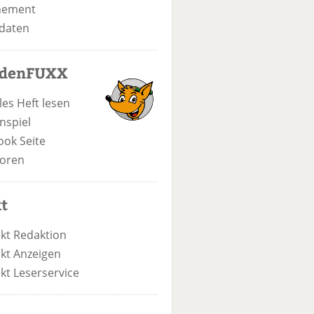
nement
daten
odenFUXX
les Heft lesen
nspiel
ook Seite
oren
t
kt Redaktion
kt Anzeigen
kt Leserservice