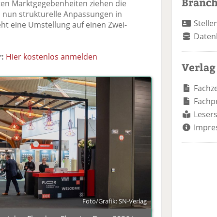
Branc
rten Marktgegebenheiten ziehen die
nun strukturelle Anpassungen in
Stelle
t eine Umstellung auf einen Zwei-
Daten
:
Hier kostenlos anmelden
Verlag
Fachze
Fachp
Lesers
Impre
Foto/Grafik: SN-Verlag