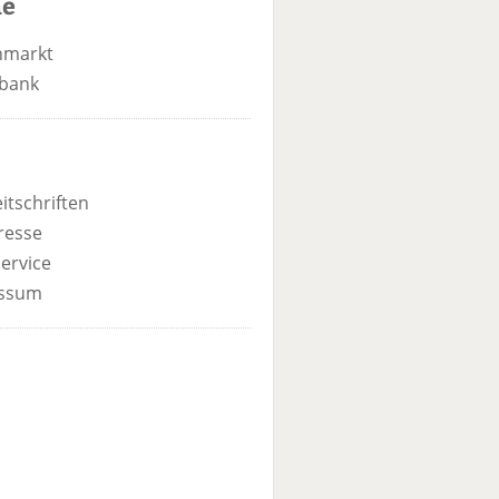
he
nmarkt
bank
itschriften
resse
ervice
ssum