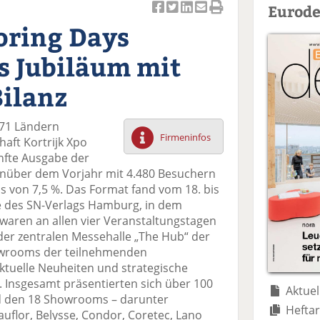
Eurode
Ar
Ar
Ar
Ar
Ar
oring Days
ti
ti
ti
ti
ti
k
k
k
k
k
s Jubiläum mit
el
el
el
el
el
a
t
a
p
D
Bilanz
uf
wi
uf
er
ru
F
tt
Li
E
ck
 71 Ländern
ac
er
n
m
e
Firmeninfos
aft Kortrijk Xpo
e
n
k
ai
n
ünfte Ausgabe der
b
e
l
nüber dem Vorjahr mit 4.480 Besuchern
o
di
v
s von 7,5 %. Das Format fand vom 18. bis
o
n
er
re des SN-Verlags Hamburg, in dem
k
te
se
waren an allen vier Veranstaltungstagen
te
il
n
n der zentralen Messehalle „The Hub“ der
il
e
d
howrooms der teilnehmenden
e
n
e
ktuelle Neuheiten und strategische
n
n
. Insgesamt präsentierten sich über 100
Aktuel
d den 18 Showrooms – darunter
Heftar
auflor, Belysse, Condor, Coretec, Lano