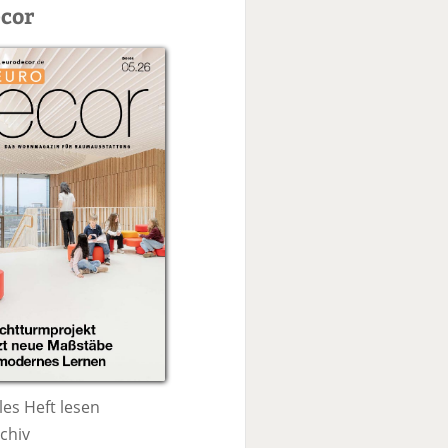
c
cor
h
e
les Heft lesen
chiv