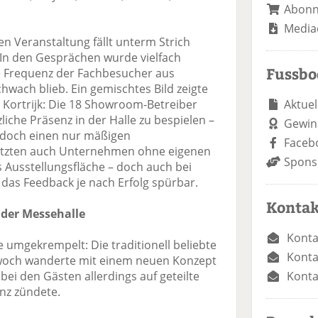
Abon
Media
en Veranstaltung fällt unterm Strich
. In den Gesprächen wurde vielfach
Fussb
e Frequenz der Fachbesucher aus
hwach blieb. Ein gemischtes Bild zeigte
Aktuel
n Kortrijk: Die 18 Showroom-Betreiber
zliche Präsenz in der Halle zu bespielen –
Gewin
edoch einen nur mäßigen
Faceb
nutzten auch Unternehmen ohne eigenen
Spons
 Ausstellungsfläche – doch auch bei
das Feedback je nach Erfolg spürbar.
Kontak
der Messehalle
Konta
gekrempelt: Die traditionell beliebte
Konta
woch wanderte mit einem neuen Konzept
Konta
 bei den Gästen allerdings auf geteilte
nz zündete.