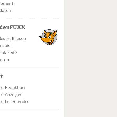
nement
daten
odenFUXX
les Heft lesen
nspiel
ook Seite
oren
t
kt Redaktion
kt Anzeigen
kt Leserservice