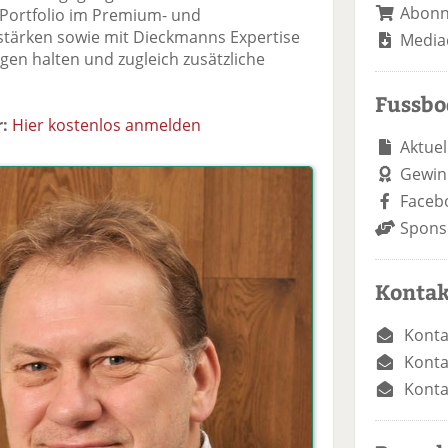
Abon
 Portfolio im Premium- und
ärken sowie mit Dieckmanns Expertise
Media
n halten und zugleich zusätzliche
Fussb
:
Hier kostenlos anmelden
Aktuel
Gewin
Faceb
Spons
Kontak
Konta
Konta
Konta