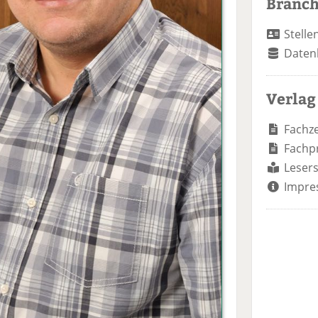
Branc
Stelle
Daten
Verlag
Fachze
Fachp
Lesers
Impre