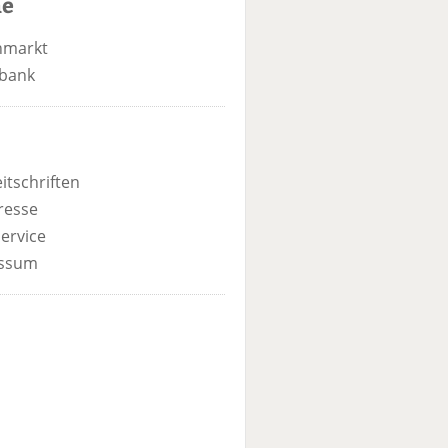
he
nmarkt
bank
itschriften
resse
ervice
ssum