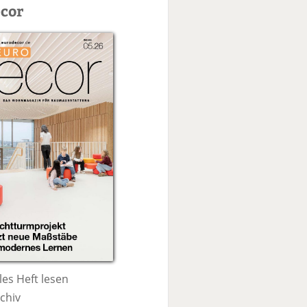
c
cor
h
e
les Heft lesen
chiv