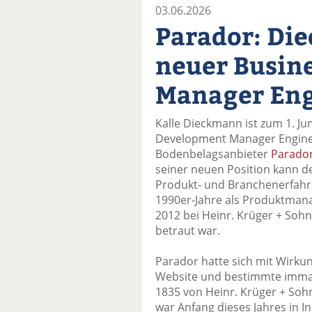
03.06.2026
Parador: Di
neuer Busin
Manager En
Kalle Dieckmann ist zum 1. Ju
Development Manager Engin
Bodenbelagsanbieter
Parado
seiner neuen Position kann d
Produkt- und Branchenerfahrun
1990er-Jahre als Produktmana
2012 bei Heinr. Krüger + Soh
betraut war.
Parador hatte sich mit Wirku
Website und bestimmte imma
1835 von Heinr. Krüger + Soh
war Anfang dieses Jahres in I