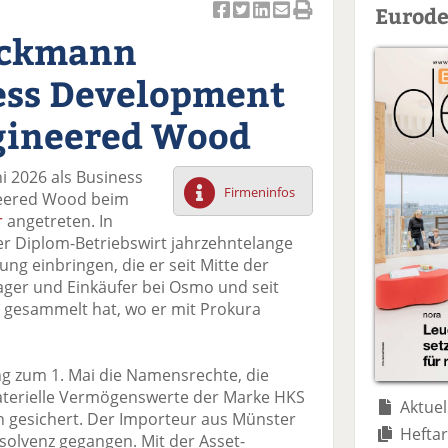
Eurode
Ar
Ar
Ar
Ar
Ar
eckmann
ti
ti
ti
ti
ti
k
k
k
k
k
ess Development
el
el
el
el
el
a
t
a
p
D
gineered Wood
uf
wi
uf
er
ru
F
tt
Li
E
ck
ni 2026 als Business
ac
er
n
m
e
Firmeninfos
eered Wood beim
e
n
k
ai
n
r
angetreten. In
b
e
l
er Diplom-Betriebswirt jahrzehntelange
o
di
v
g einbringen, die er seit Mitte der
o
n
er
ger und Einkäufer bei Osmo und seit
k
te
se
n gesammelt hat, wo er mit Prokura
te
il
n
il
e
d
e
n
e
ng zum 1. Mai die Namensrechte, die
n
n
terielle Vermögenswerte der Marke HKS
Aktuel
n gesichert. Der Importeur aus Münster
Heftar
nsolvenz gegangen. Mit der Asset-