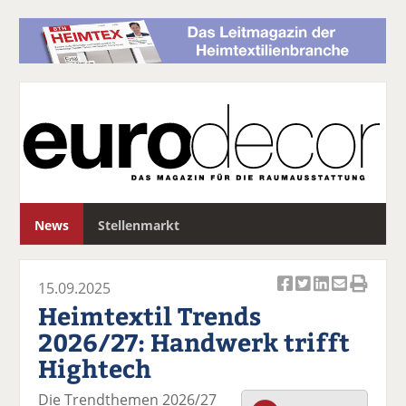
S
News
Stellenmarkt
u
c
h
15.09.2025
e
Ar
Ar
Ar
Ar
Ar
Heimtextil Trends
ti
ti
ti
ti
ti
2026/27: Handwerk trifft
k
k
k
k
k
Hightech
el
el
el
el
el
a
t
a
p
D
Die Trendthemen 2026/27
uf
wi
uf
er
ru