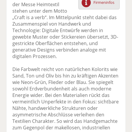
Firmeninfos
der Messe Heimtextil
F
tt
Li
E
ck
stehen unter dem Motto
ac
er
n
m
e
„Craft is a verb“. Im Mittelpunkt steht dabei das
e
n
k
ai
n
Zusammenspiel von Handwerk und
b
e
l
Technologie: Digitale Entwürfe werden in
o
di
v
gewebte Muster oder Stickereien übersetzt, 3D-
o
n
er
gestrickte Oberflächen entstehen, und
k
te
se
generative Designs verbinden analoge mit
te
il
n
digitalen Prozessen.
il
e
d
e
n
e
Die Farbwelt reicht von natürlichen Kolorits wie
n
n
Sand, Ton und Oliv bis hin zu kräftigen Akzenten
wie Neon-Grün, Flieder oder Blau. Sie spiegelt
sowohl Erdverbundenheit als auch moderne
Energie wider. Bei den Materialien rückt das
vermeintlich Unperfekte in den Fokus: sichtbare
Nähte, handwerkliche Strukturen oder
asymmetrische Abschlüsse verleihen den
Textilien Charakter. So wird das Handgemachte
zum Gegenpol der makellosen, industriellen