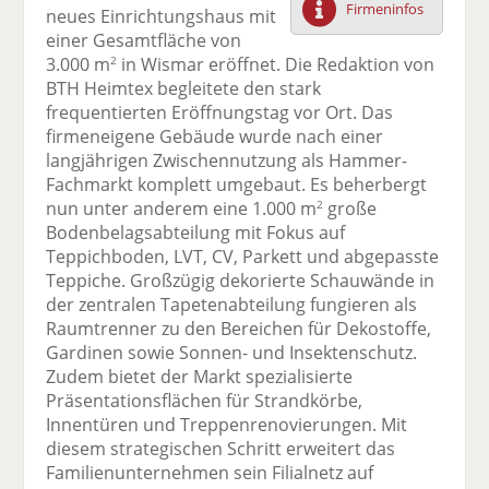
Firmeninfos
neues Einrichtungshaus mit
F
tt
Li
E
ck
einer Gesamtfläche von
ac
er
n
m
e
3.000 m
in Wismar eröffnet. Die Redaktion von
2
e
n
k
ai
n
BTH Heimtex begleitete den stark
b
e
l
frequentierten Eröffnungstag vor Ort. Das
o
di
v
firmeneigene Gebäude wurde nach einer
o
n
er
langjährigen Zwischennutzung als Hammer-
k
te
se
Fachmarkt komplett umgebaut. Es beherbergt
te
il
n
nun unter anderem eine 1.000 m
große
2
il
e
d
Bodenbelagsabteilung mit Fokus auf
e
n
e
Teppichboden, LVT, CV, Parkett und abgepasste
n
n
Teppiche. Großzügig dekorierte Schauwände in
der zentralen Tapetenabteilung fungieren als
Raumtrenner zu den Bereichen für Dekostoffe,
Gardinen sowie Sonnen- und Insektenschutz.
Zudem bietet der Markt spezialisierte
Präsentationsflächen für Strandkörbe,
Innentüren und Treppenrenovierungen. Mit
diesem strategischen Schritt erweitert das
Familienunternehmen sein Filialnetz auf