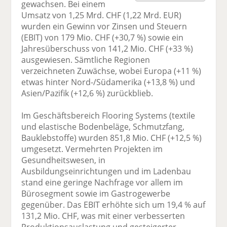
gewachsen. Bei einem
F
tt
Li
E
ck
Umsatz von 1,25 Mrd. CHF (1,22 Mrd. EUR)
ac
er
n
m
e
wurden ein Gewinn vor Zinsen und Steuern
e
n
k
ai
n
(EBIT) von 179 Mio. CHF (+30,7 %) sowie ein
b
e
l
Jahresüberschuss von 141,2 Mio. CHF (+33 %)
o
di
v
ausgewiesen. Sämtliche Regionen
o
n
er
verzeichneten Zuwächse, wobei Europa (+11 %)
k
te
se
etwas hinter Nord-/Südamerika (+13,8 %) und
te
il
n
Asien/Pazifik (+12,6 %) zurückblieb.
il
e
d
e
n
e
Im Geschäftsbereich Flooring Systems (textile
n
n
und elastische Bodenbeläge, Schmutzfang,
Bauklebstoffe) wurden 851,8 Mio. CHF (+12,5 %)
umgesetzt. Vermehrten Projekten im
Gesundheitswesen, in
Ausbildungseinrichtungen und im Ladenbau
stand eine geringe Nachfrage vor allem im
Bürosegment sowie im Gastrogewerbe
gegenüber. Das EBIT erhöhte sich um 19,4 % auf
131,2 Mio. CHF, was mit einer verbesserten
Produktionsauslastung und gesteigerter