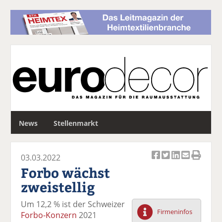
S
News
Stellenmarkt
u
c
h
03.03.2022
e
Ar
Ar
Ar
Ar
Ar
Forbo wächst
ti
ti
ti
ti
ti
zweistellig
k
k
k
k
k
el
el
el
el
el
Um 12,2 % ist der Schweizer
a
t
a
p
D
Firmeninfos
Forbo-Konzern
2021
uf
wi
uf
er
ru