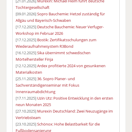
[21.01.2026]
Murexin: Michael Heim führt deutsche
Tochtergesellschaft
[09.01.2026]
Sopro Bauchemie: Hetzel zuständig für
Allgäu und Bayerisch-Schwaben
[17.12.2025]
Deutsche Bauchemie: Neuer Verfuger-
Workshop im Februar 2026
[17.12.2025]
Bostik: Zertifikatsschulungen zum
Wiederaufnahmesystem R3Bond
[16.12.2025]
Sika übernimmt schwedischen
Mörtelhersteller Finja
[12.12.2025]
Ardex profitierte 2024 von gesunkenen
Materialkosten
[25.11.2025]
36. Sopro Planer- und
Sachverständigenseminar mit Fokus
Innenraumabdichtung
[17.11.2025]
Uzin Utz: Positive Entwicklung in den ersten
neun Monaten 2025
[27.10.2025]
Murexin Deutschland: Zwei Neuzugänge im
Vertriebsteam
[23.10.2025]
Schönox: Hohe Belastbarkeit für die
Fußbodensanierung