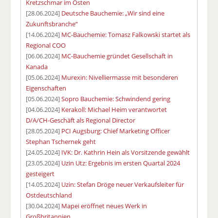
Kretzschmar im Osten
[28.06.2024]
Deutsche Bauchemie: „Wir sind eine
Zukunftsbranche“
[14.06.2024]
MC-Bauchemie: Tomasz Falkowski startet als
Regional COO
[06.06.2024]
MC-Bauchemie gründet Gesellschaft in
Kanada
[05.06.2024]
Murexin: Nivelliermasse mit besonderen
Eigenschaften
[05.06.2024]
Sopro Bauchemie: Schwindend gering
[04.06.2024]
Kerakoll: Michael Heim verantwortet
D/A/CH-Geschäft als Regional Director
[28.05.2024]
PCI Augsburg: Chief Marketing Officer
Stephan Tschernek geht
[24.05.2024]
IVK: Dr. Kathrin Hein als Vorsitzende gewählt
[23.05.2024]
Uzin Utz: Ergebnis im ersten Quartal 2024
gesteigert
[14.05.2024]
Uzin: Stefan Dröge neuer Verkaufsleiter für
Ostdeutschland
[30.04.2024]
Mapei eröffnet neues Werk in
Großbritannien