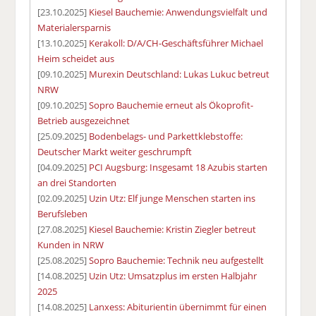
[23.10.2025]
Kiesel Bauchemie: Anwendungsvielfalt und
Materialersparnis
[13.10.2025]
Kerakoll: D/A/CH-Geschäftsführer Michael
Heim scheidet aus
[09.10.2025]
Murexin Deutschland: Lukas Lukuc betreut
NRW
[09.10.2025]
Sopro Bauchemie erneut als Ökoprofit-
Betrieb ausgezeichnet
[25.09.2025]
Bodenbelags- und Parkettklebstoffe:
Deutscher Markt weiter geschrumpft
[04.09.2025]
PCI Augsburg: Insgesamt 18 Azubis starten
an drei Standorten
[02.09.2025]
Uzin Utz: Elf junge Menschen starten ins
Berufsleben
[27.08.2025]
Kiesel Bauchemie: Kristin Ziegler betreut
Kunden in NRW
[25.08.2025]
Sopro Bauchemie: Technik neu aufgestellt
[14.08.2025]
Uzin Utz: Umsatzplus im ersten Halbjahr
2025
[14.08.2025]
Lanxess: Abiturientin übernimmt für einen