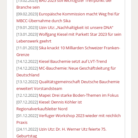
[15.02.2023]
BAU 2023 soll wichtigster Treffpunkt der
Branche sein
[09.02.2023]
Europäische Kommission macht Weg frei für
MBCC-Übernahme durch Sika
[19.01.2023]
Uzin Utz: „Nachhaltigkeit ist unsere DNA“
[13.01.2023]
Wolfgang Kiesel mit Parkett Star 2023 für sein
Lebenswerk geehrt
[11.01.2023]
Sika knackt 10 Milliarden Schweizer Franken-
Grenze
[14.12.2022]
Kiesel Bauchemie setzt auf LVT-Trend
[14.12.2022]
MC-Bauchemie: Neue Geschäftsleitung für
Deutschland
[13.12.2022]
Qualitätsgemeinschaft Deutsche Bauchemie
erweitert Vorstandsteam
[12.12.2022]
Mapei: Drei starke Boden-Themen im Fokus
[07.12.2022]
Kiesel: Dennis Köhler ist
Regionalverkaufsleiter Nord
[01.12.2022]
Verfuger-Workshop 2023 wieder mit reichlich
Praxis
[24.11.2022]
Uzin Utz: Dr. H. Werner Utz feierte 75.
Geburtstag