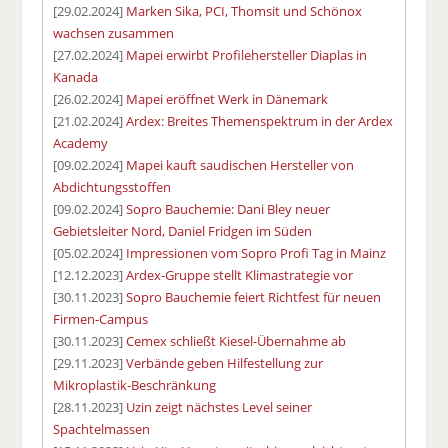
[29.02.2024]
Marken Sika, PCI, Thomsit und Schönox
wachsen zusammen
[27.02.2024]
Mapei erwirbt Profilehersteller Diaplas in
Kanada
[26.02.2024]
Mapei eröffnet Werk in Dänemark
[21.02.2024]
Ardex: Breites Themenspektrum in der Ardex
Academy
[09.02.2024]
Mapei kauft saudischen Hersteller von
Abdichtungsstoffen
[09.02.2024]
Sopro Bauchemie: Dani Bley neuer
Gebietsleiter Nord, Daniel Fridgen im Süden
[05.02.2024]
Impressionen vom Sopro Profi Tag in Mainz
[12.12.2023]
Ardex-Gruppe stellt Klimastrategie vor
[30.11.2023]
Sopro Bauchemie feiert Richtfest für neuen
Firmen-Campus
[30.11.2023]
Cemex schließt Kiesel-Übernahme ab
[29.11.2023]
Verbände geben Hilfestellung zur
Mikroplastik-Beschränkung
[28.11.2023]
Uzin zeigt nächstes Level seiner
Spachtelmassen