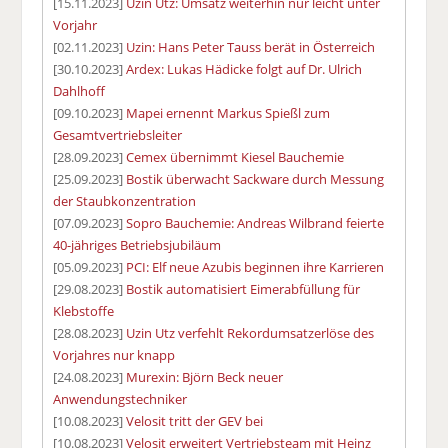
[15.11.2023]
Uzin Utz: Umsatz weiterhin nur leicht unter
Vorjahr
[02.11.2023]
Uzin: Hans Peter Tauss berät in Österreich
[30.10.2023]
Ardex: Lukas Hädicke folgt auf Dr. Ulrich
Dahlhoff
[09.10.2023]
Mapei ernennt Markus Spießl zum
Gesamtvertriebsleiter
[28.09.2023]
Cemex übernimmt Kiesel Bauchemie
[25.09.2023]
Bostik überwacht Sackware durch Messung
der Staubkonzentration
[07.09.2023]
Sopro Bauchemie: Andreas Wilbrand feierte
40-jähriges Betriebsjubiläum
[05.09.2023]
PCI: Elf neue Azubis beginnen ihre Karrieren
[29.08.2023]
Bostik automatisiert Eimerabfüllung für
Klebstoffe
[28.08.2023]
Uzin Utz verfehlt Rekordumsatzerlöse des
Vorjahres nur knapp
[24.08.2023]
Murexin: Björn Beck neuer
Anwendungstechniker
[10.08.2023]
Velosit tritt der GEV bei
[10.08.2023]
Velosit erweitert Vertriebsteam mit Heinz