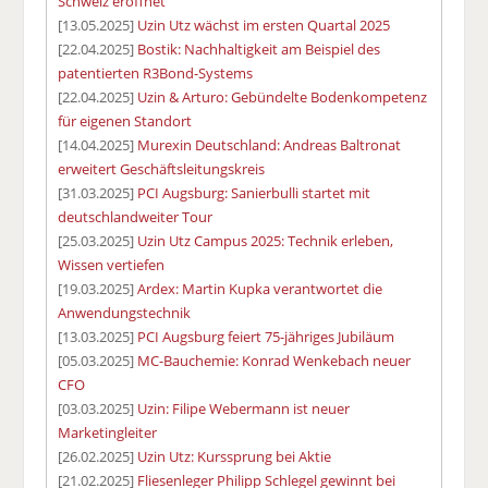
Schweiz eröffnet
[13.05.2025]
Uzin Utz wächst im ersten Quartal 2025
[22.04.2025]
Bostik: Nachhaltigkeit am Beispiel des
patentierten R3Bond-Systems
[22.04.2025]
Uzin & Arturo: Gebündelte Bodenkompetenz
für eigenen Standort
[14.04.2025]
Murexin Deutschland: Andreas Baltronat
erweitert Geschäftsleitungskreis
[31.03.2025]
PCI Augsburg: Sanierbulli startet mit
deutschlandweiter Tour
[25.03.2025]
Uzin Utz Campus 2025: Technik erleben,
Wissen vertiefen
[19.03.2025]
Ardex: Martin Kupka verantwortet die
Anwendungstechnik
[13.03.2025]
PCI Augsburg feiert 75-jähriges Jubiläum
[05.03.2025]
MC-Bauchemie: Konrad Wenkebach neuer
CFO
[03.03.2025]
Uzin: Filipe Webermann ist neuer
Marketingleiter
[26.02.2025]
Uzin Utz: Kurssprung bei Aktie
[21.02.2025]
Fliesenleger Philipp Schlegel gewinnt bei