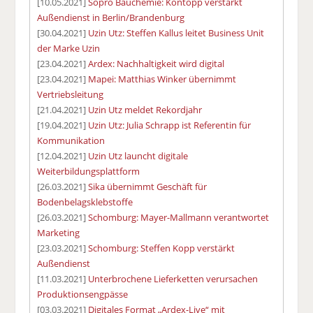
[10.05.2021]
Sopro Bauchemie: Köntopp verstärkt
Außendienst in Berlin/Brandenburg
[30.04.2021]
Uzin Utz: Steffen Kallus leitet Business Unit
der Marke Uzin
[23.04.2021]
Ardex: Nachhaltigkeit wird digital
[23.04.2021]
Mapei: Matthias Winker übernimmt
Vertriebsleitung
[21.04.2021]
Uzin Utz meldet Rekordjahr
[19.04.2021]
Uzin Utz: Julia Schrapp ist Referentin für
Kommunikation
[12.04.2021]
Uzin Utz launcht digitale
Weiterbildungsplattform
[26.03.2021]
Sika übernimmt Geschäft für
Bodenbelagsklebstoffe
[26.03.2021]
Schomburg: Mayer-Mallmann verantwortet
Marketing
[23.03.2021]
Schomburg: Steffen Kopp verstärkt
Außendienst
[11.03.2021]
Unterbrochene Lieferketten verursachen
Produktionsengpässe
[03.03.2021]
Digitales Format „Ardex-Live“ mit