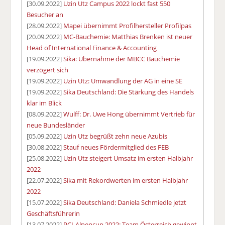
[30.09.2022]
Uzin Utz Campus 2022 lockt fast 550
Besucher an
[28.09.2022]
Mapei übernimmt Profilhersteller Profilpas
[20.09.2022]
MC-Bauchemie: Matthias Brenken ist neuer
Head of International Finance & Accounting
[19.09.2022]
Sika: Übernahme der MBCC Bauchemie
verzögert sich
[19.09.2022]
Uzin Utz: Umwandlung der AG in eine SE
[19.09.2022]
Sika Deutschland: Die Stärkung des Handels
klar im Blick
[08.09.2022]
Wulff: Dr. Uwe Hong übernimmt Vertrieb für
neue Bundesländer
[05.09.2022]
Uzin Utz begrüßt zehn neue Azubis
[30.08.2022]
Stauf neues Fördermitglied des FEB
[25.08.2022]
Uzin Utz steigert Umsatz im ersten Halbjahr
2022
[22.07.2022]
Sika mit Rekordwerten im ersten Halbjahr
2022
[15.07.2022]
Sika Deutschland: Daniela Schmiedle jetzt
Geschäftsführerin
[13.07.2022]
PCI-Alpencup 2022: Team Österreich gewinnt