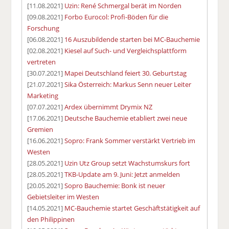
[11.08.2021]
Uzin: René Schmergal berät im Norden
[09.08.2021]
Forbo Eurocol: Profi-Böden für die
Forschung
[06.08.2021]
16 Auszubildende starten bei MC-Bauchemie
[02.08.2021]
Kiesel auf Such- und Vergleichsplattform
vertreten
[30.07.2021]
Mapei Deutschland feiert 30. Geburtstag
[21.07.2021]
Sika Österreich: Markus Senn neuer Leiter
Marketing
[07.07.2021]
Ardex übernimmt Drymix NZ
[17.06.2021]
Deutsche Bauchemie etabliert zwei neue
Gremien
[16.06.2021]
Sopro: Frank Sommer verstärkt Vertrieb im
Westen
[28.05.2021]
Uzin Utz Group setzt Wachstumskurs fort
[28.05.2021]
TKB-Update am 9. Juni: Jetzt anmelden
[20.05.2021]
Sopro Bauchemie: Bonk ist neuer
Gebietsleiter im Westen
[14.05.2021]
MC-Bauchemie startet Geschäftstätigkeit auf
den Philippinen