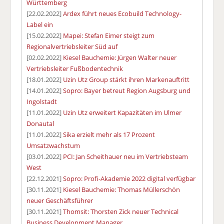
Württemberg
[22.02.2022]
Ardex führt neues Ecobuild Technology-
Label ein
[15.02.2022]
Mapei: Stefan Eimer steigt zum
Regionalvertriebsleiter Süd auf
[02.02.2022]
Kiesel Bauchemie: Jürgen Walter neuer
Vertriebsleiter Fußbodentechnik
[18.01.2022]
Uzin Utz Group stärkt ihren Markenauftritt
[14.01.2022]
Sopro: Bayer betreut Region Augsburg und
Ingolstadt
[11.01.2022]
Uzin Utz erweitert Kapazitäten im Ulmer
Donautal
[11.01.2022]
Sika erzielt mehr als 17 Prozent
Umsatzwachstum
[03.01.2022]
PCI: Jan Scheithauer neu im Vertriebsteam
West
[22.12.2021]
Sopro: Profi-Akademie 2022 digital verfügbar
[30.11.2021]
Kiesel Bauchemie: Thomas Müllerschön
neuer Geschäftsführer
[30.11.2021]
Thomsit: Thorsten Zick neuer Technical
Business Development Manager