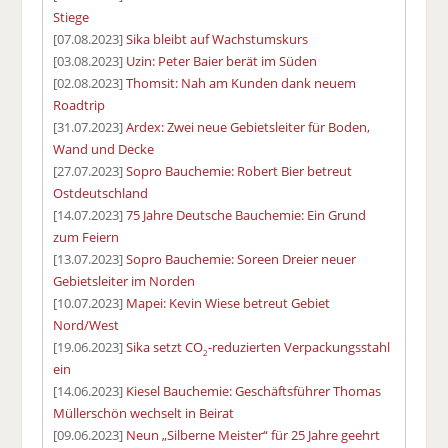
Stiege
[07.08.2023]
Sika bleibt auf Wachstumskurs
[03.08.2023]
Uzin: Peter Baier berät im Süden
[02.08.2023]
Thomsit: Nah am Kunden dank neuem
Roadtrip
[31.07.2023]
Ardex: Zwei neue Gebietsleiter für Boden,
Wand und Decke
[27.07.2023]
Sopro Bauchemie: Robert Bier betreut
Ostdeutschland
[14.07.2023]
75 Jahre Deutsche Bauchemie: Ein Grund
zum Feiern
[13.07.2023]
Sopro Bauchemie: Soreen Dreier neuer
Gebietsleiter im Norden
[10.07.2023]
Mapei: Kevin Wiese betreut Gebiet
Nord/West
[19.06.2023]
Sika setzt CO
-reduzierten Verpackungsstahl
2
ein
[14.06.2023]
Kiesel Bauchemie: Geschäftsführer Thomas
Müllerschön wechselt in Beirat
[09.06.2023]
Neun „Silberne Meister“ für 25 Jahre geehrt