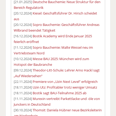
[21.01.2025]
Deutsche Bauchemie: Neue Struktur für den
Bereich Regulatorik
[20.12.2024]
Kiesel: Geschäftsführer Dr. Hirsch scheidet
aus
[20.12.2024]
Sopro Bauchemie: Geschäftsführer Andreas
Wilbrand beendet Tätigkeit
[16.12.2024]
Bostik Academy wird Ende Januar 2025
feierlich eröffnet
[11.12.2024]
Sopro Bauchemie: Malte Wessel neu im
Vertriebsteam Nord
[10.12.2024]
Messe BAU 2025: München wird zum
Hotspot der Baubranche
[09.12.2024]
Theodor-Litt-Schule: Lehrer Arno Hackl sagt
„Auf Wiedersehen“
[22.11.2024]
Premiere von „Uzin Next Level“ erfolgreich
[18.11.2024]
Uzin Utz: Profitabler trotz weniger Umsatz
[18.11.2024]
Bostik sagt BAU-Teilnahme 2025 ab
[11.11.2024]
Murexin vertreibt Parkettlacke und -öle von
Junckers in Deutschland
[30.10.2024]
Thomsit: Daniela Hübner neue Bezirksleiterin
am Niederrhein