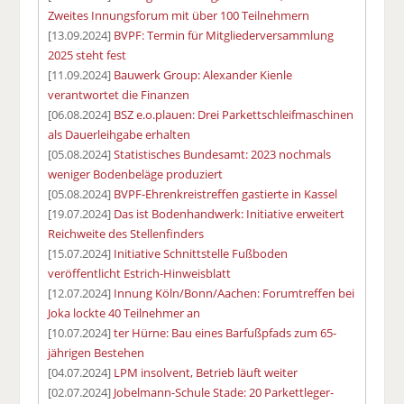
Zweites Innungsforum mit über 100 Teilnehmern
[13.09.2024]
BVPF: Termin für Mitgliederversammlung
2025 steht fest
[11.09.2024]
Bauwerk Group: Alexander Kienle
verantwortet die Finanzen
[06.08.2024]
BSZ e.o.plauen: Drei Parkettschleifmaschinen
als Dauerleihgabe erhalten
[05.08.2024]
Statistisches Bundesamt: 2023 nochmals
weniger Bodenbeläge produziert
[05.08.2024]
BVPF-Ehrenkreistreffen gastierte in Kassel
[19.07.2024]
Das ist Bodenhandwerk: Initiative erweitert
Reichweite des Stellenfinders
[15.07.2024]
Initiative Schnittstelle Fußboden
veröffentlicht Estrich-Hinweisblatt
[12.07.2024]
Innung Köln/Bonn/Aachen: Forumtreffen bei
Joka lockte 40 Teilnehmer an
[10.07.2024]
ter Hürne: Bau eines Barfußpfads zum 65-
jährigen Bestehen
[04.07.2024]
LPM insolvent, Betrieb läuft weiter
[02.07.2024]
Jobelmann-Schule Stade: 20 Parkettleger-