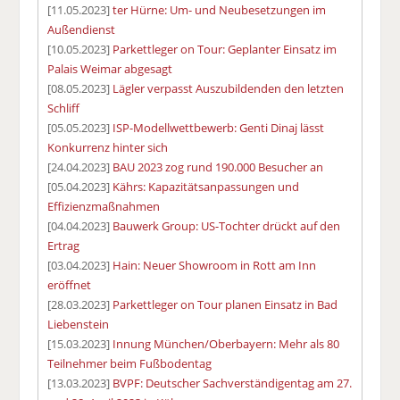
[11.05.2023]
ter Hürne: Um- und Neubesetzungen im
Außendienst
[10.05.2023]
Parkettleger on Tour: Geplanter Einsatz im
Palais Weimar abgesagt
[08.05.2023]
Lägler verpasst Auszubildenden den letzten
Schliff
[05.05.2023]
ISP-Modellwettbewerb: Genti Dinaj lässt
Konkurrenz hinter sich
[24.04.2023]
BAU 2023 zog rund 190.000 Besucher an
[05.04.2023]
Kährs: Kapazitätsanpassungen und
Effizienzmaßnahmen
[04.04.2023]
Bauwerk Group: US-Tochter drückt auf den
Ertrag
[03.04.2023]
Hain: Neuer Showroom in Rott am Inn
eröffnet
[28.03.2023]
Parkettleger on Tour planen Einsatz in Bad
Liebenstein
[15.03.2023]
Innung München/Oberbayern: Mehr als 80
Teilnehmer beim Fußbodentag
[13.03.2023]
BVPF: Deutscher Sachverständigentag am 27.