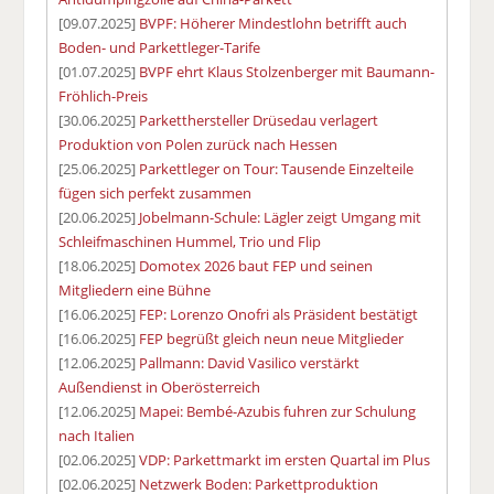
[09.07.2025]
BVPF: Höherer Mindestlohn betrifft auch
Boden- und Parkettleger-Tarife
[01.07.2025]
BVPF ehrt Klaus Stolzenberger mit Baumann-
Fröhlich-Preis
[30.06.2025]
Parketthersteller Drüsedau verlagert
Produktion von Polen zurück nach Hessen
[25.06.2025]
Parkettleger on Tour: Tausende Einzelteile
fügen sich perfekt zusammen
[20.06.2025]
Jobelmann-Schule: Lägler zeigt Umgang mit
Schleifmaschinen Hummel, Trio und Flip
[18.06.2025]
Domotex 2026 baut FEP und seinen
Mitgliedern eine Bühne
[16.06.2025]
FEP: Lorenzo Onofri als Präsident bestätigt
[16.06.2025]
FEP begrüßt gleich neun neue Mitglieder
[12.06.2025]
Pallmann: David Vasilico verstärkt
Außendienst in Oberösterreich
[12.06.2025]
Mapei: Bembé-Azubis fuhren zur Schulung
nach Italien
[02.06.2025]
VDP: Parkettmarkt im ersten Quartal im Plus
[02.06.2025]
Netzwerk Boden: Parkettproduktion