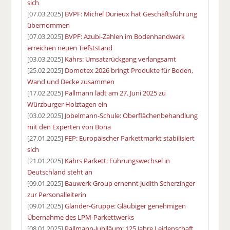
sich
[07.03.2025]
BVPF: Michel Durieux hat Geschäftsführung
übernommen
[07.03.2025]
BVPF: Azubi-Zahlen im Bodenhandwerk
erreichen neuen Tiefststand
[03.03.2025]
Kährs: Umsatzrückgang verlangsamt
[25.02.2025]
Domotex 2026 bringt Produkte für Boden,
Wand und Decke zusammen
[17.02.2025]
Pallmann lädt am 27. Juni 2025 zu
Würzburger Holztagen ein
[03.02.2025]
Jobelmann-Schule: Oberflächenbehandlung
mit den Experten von Bona
[27.01.2025]
FEP: Europäischer Parkettmarkt stabilisiert
sich
[21.01.2025]
Kährs Parkett: Führungswechsel in
Deutschland steht an
[09.01.2025]
Bauwerk Group ernennt Judith Scherzinger
zur Personalleiterin
[09.01.2025]
Glander-Gruppe: Gläubiger genehmigen
Übernahme des LPM-Parkettwerks
[08.01.2025]
Pallmann-Jubiläum: 125 Jahre Leidenschaft