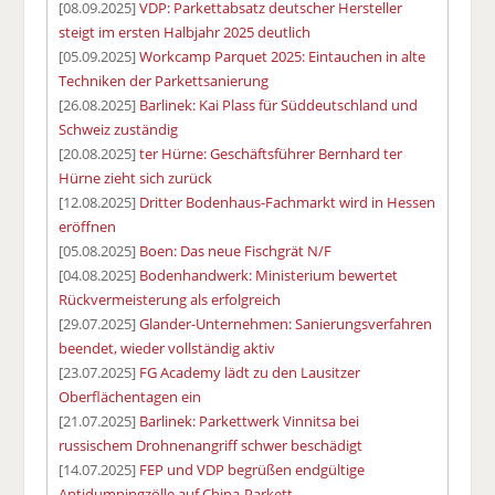
[08.09.2025]
VDP: Parkettabsatz deutscher Hersteller
steigt im ersten Halbjahr 2025 deutlich
[05.09.2025]
Workcamp Parquet 2025: Eintauchen in alte
Techniken der Parkettsanierung
[26.08.2025]
Barlinek: Kai Plass für Süddeutschland und
Schweiz zuständig
[20.08.2025]
ter Hürne: Geschäftsführer Bernhard ter
Hürne zieht sich zurück
[12.08.2025]
Dritter Bodenhaus-Fachmarkt wird in Hessen
eröffnen
[05.08.2025]
Boen: Das neue Fischgrät N/F
[04.08.2025]
Bodenhandwerk: Ministerium bewertet
Rückvermeisterung als erfolgreich
[29.07.2025]
Glander-Unternehmen: Sanierungsverfahren
beendet, wieder vollständig aktiv
[23.07.2025]
FG Academy lädt zu den Lausitzer
Oberflächentagen ein
[21.07.2025]
Barlinek: Parkettwerk Vinnitsa bei
russischem Drohnenangriff schwer beschädigt
[14.07.2025]
FEP und VDP begrüßen endgültige
Antidumpingzölle auf China-Parkett