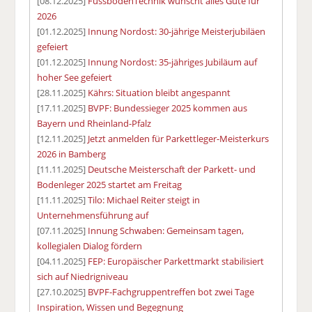
[08.12.2025]
FussbodenTechnik wünscht alles Gute für
2026
[01.12.2025]
Innung Nordost: 30-jährige Meisterjubiläen
gefeiert
[01.12.2025]
Innung Nordost: 35-jähriges Jubiläum auf
hoher See gefeiert
[28.11.2025]
Kährs: Situation bleibt angespannt
[17.11.2025]
BVPF: Bundessieger 2025 kommen aus
Bayern und Rheinland-Pfalz
[12.11.2025]
Jetzt anmelden für Parkettleger-Meisterkurs
2026 in Bamberg
[11.11.2025]
Deutsche Meisterschaft der Parkett- und
Bodenleger 2025 startet am Freitag
[11.11.2025]
Tilo: Michael Reiter steigt in
Unternehmensführung auf
[07.11.2025]
Innung Schwaben: Gemeinsam tagen,
kollegialen Dialog fördern
[04.11.2025]
FEP: Europäischer Parkettmarkt stabilisiert
sich auf Niedrigniveau
[27.10.2025]
BVPF-Fachgruppentreffen bot zwei Tage
Inspiration, Wissen und Begegnung