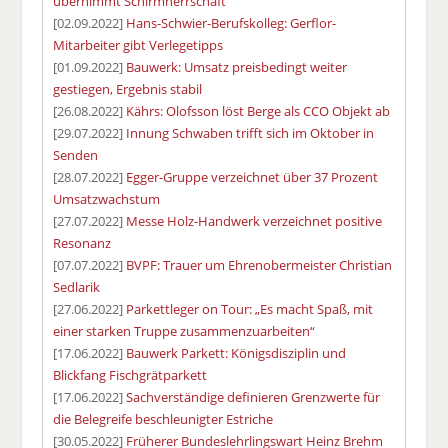
übernimmt Schirmherrschaft
[02.09.2022]
Hans-Schwier-Berufskolleg: Gerflor-
Mitarbeiter gibt Verlegetipps
[01.09.2022]
Bauwerk: Umsatz preisbedingt weiter
gestiegen, Ergebnis stabil
[26.08.2022]
Kährs: Olofsson löst Berge als CCO Objekt ab
[29.07.2022]
Innung Schwaben trifft sich im Oktober in
Senden
[28.07.2022]
Egger-Gruppe verzeichnet über 37 Prozent
Umsatzwachstum
[27.07.2022]
Messe Holz-Handwerk verzeichnet positive
Resonanz
[07.07.2022]
BVPF: Trauer um Ehrenobermeister Christian
Sedlarik
[27.06.2022]
Parkettleger on Tour: „Es macht Spaß, mit
einer starken Truppe zusammenzuarbeiten“
[17.06.2022]
Bauwerk Parkett: Königsdisziplin und
Blickfang Fischgrätparkett
[17.06.2022]
Sachverständige definieren Grenzwerte für
die Belegreife beschleunigter Estriche
[30.05.2022]
Früherer Bundeslehrlingswart Heinz Brehm