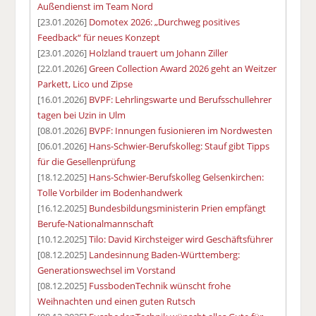
Außendienst im Team Nord
[23.01.2026]
Domotex 2026: „Durchweg positives
Feedback“ für neues Konzept
[23.01.2026]
Holzland trauert um Johann Ziller
[22.01.2026]
Green Collection Award 2026 geht an Weitzer
Parkett, Lico und Zipse
[16.01.2026]
BVPF: Lehrlingswarte und Berufsschullehrer
tagen bei Uzin in Ulm
[08.01.2026]
BVPF: Innungen fusionieren im Nordwesten
[06.01.2026]
Hans-Schwier-Berufskolleg: Stauf gibt Tipps
für die Gesellenprüfung
[18.12.2025]
Hans-Schwier-Berufskolleg Gelsenkirchen:
Tolle Vorbilder im Bodenhandwerk
[16.12.2025]
Bundesbildungsministerin Prien empfängt
Berufe-Nationalmannschaft
[10.12.2025]
Tilo: David Kirchsteiger wird Geschäftsführer
[08.12.2025]
Landesinnung Baden-Württemberg:
Generationswechsel im Vorstand
[08.12.2025]
FussbodenTechnik wünscht frohe
Weihnachten und einen guten Rutsch