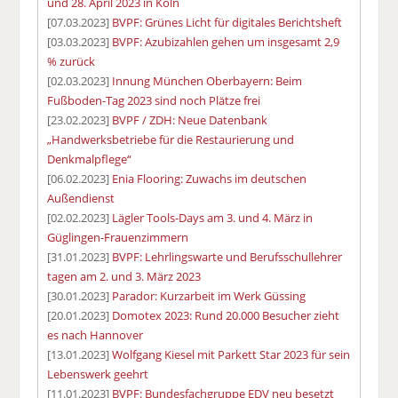
und 28. April 2023 in Köln
[07.03.2023]
BVPF: Grünes Licht für digitales Berichtsheft
[03.03.2023]
BVPF: Azubizahlen gehen um insgesamt 2,9
% zurück
[02.03.2023]
Innung München Oberbayern: Beim
Fußboden-Tag 2023 sind noch Plätze frei
[23.02.2023]
BVPF / ZDH: Neue Datenbank
„Handwerksbetriebe für die Restaurierung und
Denkmalpflege“
[06.02.2023]
Enia Flooring: Zuwachs im deutschen
Außendienst
[02.02.2023]
Lägler Tools-Days am 3. und 4. März in
Güglingen-Frauenzimmern
[31.01.2023]
BVPF: Lehrlingswarte und Berufsschullehrer
tagen am 2. und 3. März 2023
[30.01.2023]
Parador: Kurzarbeit im Werk Güssing
[20.01.2023]
Domotex 2023: Rund 20.000 Besucher zieht
es nach Hannover
[13.01.2023]
Wolfgang Kiesel mit Parkett Star 2023 für sein
Lebenswerk geehrt
[11.01.2023]
BVPF: Bundesfachgruppe EDV neu besetzt