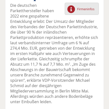
F
tt
Li
E
ck
Die deutschen
ac
er
n
m
e
Firmeninfos
Parketthersteller haben
e
n
k
ai
n
2022 eine gespaltene
b
e
l
Entwicklung erlebt: Der Umsatz der Mitglieder
o
di
v
des Verbandes der Deutschen Parkettindustrie,
o
n
er
die über 90 % der inländischen
k
te
se
Parkettproduktion repräsentieren, erhöhte sich
te
il
n
laut verbandsinterner Umfrage um 6 % auf
il
e
d
274,4 Mio. EUR, getrieben von der Entwicklung
e
n
e
im ersten Halbjahr wie auch Verteuerungen in
n
n
der Lieferkette. Gleichzeitig schrumpfte der
Absatz um 11,7 % auf 7,7 Mio. m
. „Im Zuge des
2
Abschwungs in der Bauwirtschaft bekommt
unsere Branche zunehmend Gegenwind zu
spüren“, erklärte VDP-Vorsitzender Michael
Schmid auf der diesjährigen
Mitgliederversammlung in Berlin Mitte Mai.
Allerdings würden auch andere Bodenbeläge
unter Einbußen leiden.