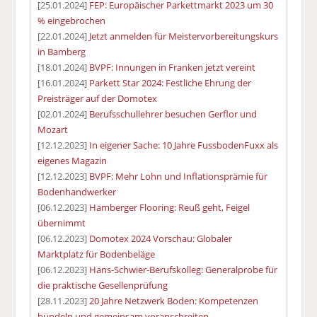
[25.01.2024]
FEP: Europäischer Parkettmarkt 2023 um 30
% eingebrochen
[22.01.2024]
Jetzt anmelden für Meistervorbereitungskurs
in Bamberg
[18.01.2024]
BVPF: Innungen in Franken jetzt vereint
[16.01.2024]
Parkett Star 2024: Festliche Ehrung der
Preisträger auf der Domotex
[02.01.2024]
Berufsschullehrer besuchen Gerflor und
Mozart
[12.12.2023]
In eigener Sache: 10 Jahre FussbodenFuxx als
eigenes Magazin
[12.12.2023]
BVPF: Mehr Lohn und Inflationsprämie für
Bodenhandwerker
[06.12.2023]
Hamberger Flooring: Reuß geht, Feigel
übernimmt
[06.12.2023]
Domotex 2024 Vorschau: Globaler
Marktplatz für Bodenbeläge
[06.12.2023]
Hans-Schwier-Berufskolleg: Generalprobe für
die praktische Gesellenprüfung
[28.11.2023]
20 Jahre Netzwerk Boden: Kompetenzen
bündeln und gemeinsam voranschreiten