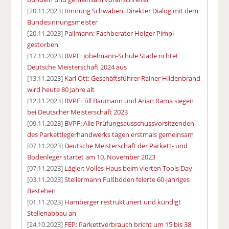
[20.11.2023]
Innnung Schwaben: Direkter Dialog mit dem
Bundesinnungsmeister
[20.11.2023]
Pallmann: Fachberater Holger Pimpl
gestorben
[17.11.2023]
BVPF: Jobelmann-Schule Stade richtet
Deutsche Meisterschaft 2024 aus
[13.11.2023]
Karl Ott: Geschäftsführer Rainer Hildenbrand
wird heute 80 Jahre alt
[12.11.2023]
BVPF: Till Baumann und Arian Rama siegen
bei Deutscher Meisterschaft 2023
[09.11.2023]
BVPF: Alle Prüfungsausschussvorsitzenden
des Parkettlegerhandwerks tagen erstmals gemeinsam
[07.11.2023]
Deutsche Meisterschaft der Parkett- und
Bodenleger startet am 10. November 2023
[07.11.2023]
Lägler: Volles Haus beim vierten Tools Day
[03.11.2023]
Stellermann Fußböden feierte 60-jähriges
Bestehen
[01.11.2023]
Hamberger restrukturiert und kündigt
Stellenabbau an
[24.10.2023]
FEP: Parkettverbrauch bricht um 15 bis 38