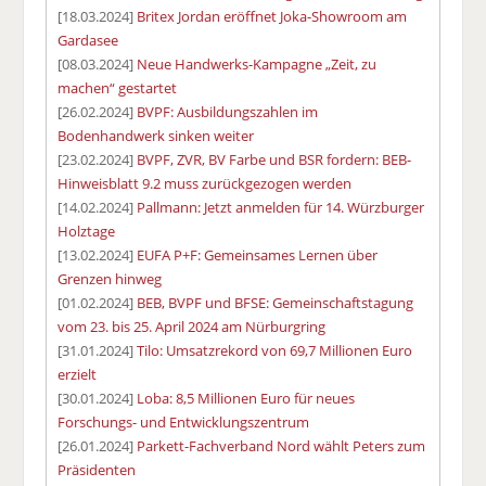
[18.03.2024]
Britex Jordan eröffnet Joka-Showroom am
Gardasee
[08.03.2024]
Neue Handwerks-Kampagne „Zeit, zu
machen“ gestartet
[26.02.2024]
BVPF: Ausbildungszahlen im
Bodenhandwerk sinken weiter
[23.02.2024]
BVPF, ZVR, BV Farbe und BSR fordern: BEB-
Hinweisblatt 9.2 muss zurückgezogen werden
[14.02.2024]
Pallmann: Jetzt anmelden für 14. Würzburger
Holztage
[13.02.2024]
EUFA P+F: Gemeinsames Lernen über
Grenzen hinweg
[01.02.2024]
BEB, BVPF und BFSE: Gemeinschaftstagung
vom 23. bis 25. April 2024 am Nürburgring
[31.01.2024]
Tilo: Umsatzrekord von 69,7 Millionen Euro
erzielt
[30.01.2024]
Loba: 8,5 Millionen Euro für neues
Forschungs- und Entwicklungszentrum
[26.01.2024]
Parkett-Fachverband Nord wählt Peters zum
Präsidenten