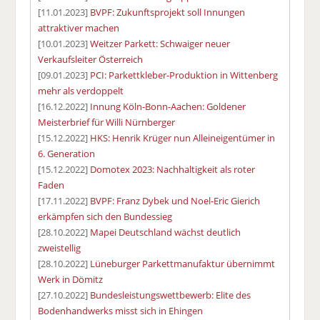
[11.01.2023]
BVPF: Zukunftsprojekt soll Innungen
attraktiver machen
[10.01.2023]
Weitzer Parkett: Schwaiger neuer
Verkaufsleiter Österreich
[09.01.2023]
PCI: Parkettkleber-Produktion in Wittenberg
mehr als verdoppelt
[16.12.2022]
Innung Köln-Bonn-Aachen: Goldener
Meisterbrief für Willi Nürnberger
[15.12.2022]
HKS: Henrik Krüger nun Alleineigentümer in
6. Generation
[15.12.2022]
Domotex 2023: Nachhaltigkeit als roter
Faden
[17.11.2022]
BVPF: Franz Dybek und Noel-Eric Gierich
erkämpfen sich den Bundessieg
[28.10.2022]
Mapei Deutschland wächst deutlich
zweistellig
[28.10.2022]
Lüneburger Parkettmanufaktur übernimmt
Werk in Dömitz
[27.10.2022]
Bundesleistungswettbewerb: Elite des
Bodenhandwerks misst sich in Ehingen