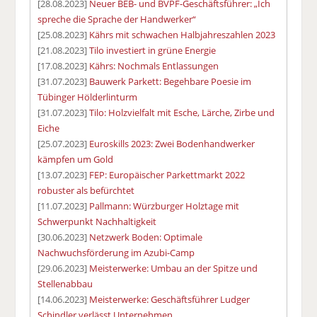
[28.08.2023]
Neuer BEB- und BVPF-Geschäftsführer: „Ich
spreche die Sprache der Handwerker“
[25.08.2023]
Kährs mit schwachen Halbjahreszahlen 2023
[21.08.2023]
Tilo investiert in grüne Energie
[17.08.2023]
Kährs: Nochmals Entlassungen
[31.07.2023]
Bauwerk Parkett: Begehbare Poesie im
Tübinger Hölderlinturm
[31.07.2023]
Tilo: Holzvielfalt mit Esche, Lärche, Zirbe und
Eiche
[25.07.2023]
Euroskills 2023: Zwei Bodenhandwerker
kämpfen um Gold
[13.07.2023]
FEP: Europäischer Parkettmarkt 2022
robuster als befürchtet
[11.07.2023]
Pallmann: Würzburger Holztage mit
Schwerpunkt Nachhaltigkeit
[30.06.2023]
Netzwerk Boden: Optimale
Nachwuchsförderung im Azubi-Camp
[29.06.2023]
Meisterwerke: Umbau an der Spitze und
Stellenabbau
[14.06.2023]
Meisterwerke: Geschäftsführer Ludger
Schindler verlässt Unternehmen