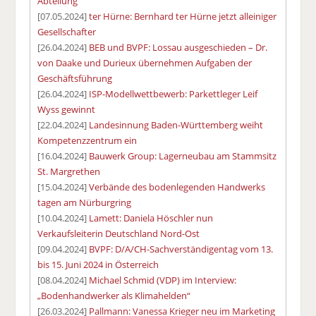
Abteilung
[07.05.2024]
ter Hürne: Bernhard ter Hürne jetzt alleiniger
Gesellschafter
[26.04.2024]
BEB und BVPF: Lossau ausgeschieden – Dr.
von Daake und Durieux übernehmen Aufgaben der
Geschäftsführung
[26.04.2024]
ISP-Modellwettbewerb: Parkettleger Leif
Wyss gewinnt
[22.04.2024]
Landesinnung Baden-Württemberg weiht
Kompetenzzentrum ein
[16.04.2024]
Bauwerk Group: Lagerneubau am Stammsitz
St. Margrethen
[15.04.2024]
Verbände des bodenlegenden Handwerks
tagen am Nürburgring
[10.04.2024]
Lamett: Daniela Höschler nun
Verkaufsleiterin Deutschland Nord-Ost
[09.04.2024]
BVPF: D/A/CH-Sachverständigentag vom 13.
bis 15. Juni 2024 in Österreich
[08.04.2024]
Michael Schmid (VDP) im Interview:
„Bodenhandwerker als Klimahelden“
[26.03.2024]
Pallmann: Vanessa Krieger neu im Marketing