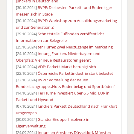
Junckers in Deutschland
[30.10.2024]
BVPF: Die besten Parkett- und Bodenleger
messen sich in Stade
[30.10.2024]
BVPF: Workshop zum Ausbildungsmarketing
und zur Generation Z
[29.10.2024]
Schnittstelle Fußboden veröffentlicht
Informationen zur Belegreife
[25.10.2024]
ter Hürne: Zwei Neuzugänge im Marketing
[24.10.2024]
Innung Franken, Niederbayern und
Oberpfalz: Vier neue Restauratoren geehrt
[24.10.2024]
VDP: Parkett-Markt beruhigt sich
[22.10.2024]
Österreichs Parkettindustrie stark belastet
[22.10.2024]
BVPF: Vorstellung der neuen
Bundesfachgruppe „Holz, Bodenbelag und Sportböden“
[14.10.2024]
Ter Hürne investiert über 6,5 Mio. EUR in
Parkett und Hywood
[07.10.2024]
Junckers Parkett Deutschland nach Frankfurt
umgezogen
[30.09.2024]
Glander-Gruppe: Insolvenz in
Eigenverwaltung
[24.09.2024]
Innungen Arnsberg, Düsseldorf, Münster: