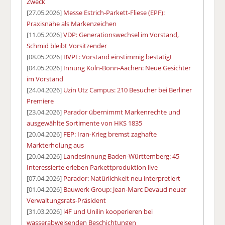
Zweck
[27.05.2026]
Messe Estrich-Parkett-Fliese (EPF):
Praxisnähe als Markenzeichen
[11.05.2026]
VDP: Generationswechsel im Vorstand,
Schmid bleibt Vorsitzender
[08.05.2026]
BVPF: Vorstand einstimmig bestätigt
[04.05.2026]
Innung Köln-Bonn-Aachen: Neue Gesichter
im Vorstand
[24.04.2026]
Uzin Utz Campus: 210 Besucher bei Berliner
Premiere
[23.04.2026]
Parador übernimmt Markenrechte und
ausgewählte Sortimente von HKS 1835
[20.04.2026]
FEP: Iran-Krieg bremst zaghafte
Markterholung aus
[20.04.2026]
Landesinnung Baden-Württemberg: 45
Interessierte erleben Parkettproduktion live
[07.04.2026]
Parador: Natürlichkeit neu interpretiert
[01.04.2026]
Bauwerk Group: Jean-Marc Devaud neuer
Verwaltungsrats-Präsident
[31.03.2026]
i4F und Unilin kooperieren bei
wasserabweisenden Beschichtungen