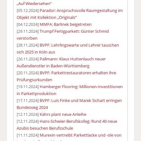
„Auf Wiedersehen“
[05.12.2024]
Parador: Anspruchsvolle Raumgestaltung im
Objekt mit Kollektion „Originals“
[04.12.2024]
MMFA: Barlinek beigetreten
[29.11.2024]
Trumpf Fertigparkett: Günter Schmid
verstorben
[28.11.2024]
BVPF: Lehrlingswarte und Lehrer tauschen
sich 2025 in Köln aus
[26.11.2024]
Pallmann: Klaus Huttenlauch neuer
Außendienstler in Baden-Württemberg
[20.11.2024]
BVPF: Parkettrestauratoren erhalten ihre
Prüfungsurkunden
[19.11.2024]
Hamberger Flooring: Millionen-Investitionen
in Parkettproduktion
[17.11.2024]
BVPF: Luis Finke und Marek Sichart erringen
Bundessieg 2024
[12.11.2024]
Kährs plant neue Anleihe
[12.11.2024]
Hans-Schwier-Berufskolleg: Rund 40 neue
Azubis besuchen Berufsschule
[11.11.2024]
Murexin vertreibt Parkettlacke und -öle von