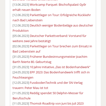
[13.06.2023]
Workcamp Parquet: Bischofspalast Győr
erhält neuen Boden
[12.06.2023]
Parkettleger on Tour: Erfolgreiche Rückkehr
nach Bad Liebenstein
[12.06.2023]
Deutlich weniger Bodenbeläge aus deutscher
Produktion
[05.06.2023]
Deutscher Parkettverband: Vorstand für
weitere zwei Jahre bestätigt
[02.06.2023]
Parkettleger on Tour brechen zum Einsatz in
Bad Liebenstein auf
[31.05.2023]
Früherer Bundesinnungsmeister Joachim
Barth feierte 80. Geburtstag
[31.05.2023]
10 Jahre Initiative „Das ist Bodenhandwerk“
[24.05.2023]
EPF 2023: Das Bodenhandwerk trifft sich in
Feuchtwangen
[12.05.2023]
FussbodenTechnik und der SN-Verlag
trauern: Peter Mau ist tot
[11.05.2023]
Reddig spendet 50 Delphin-Messer für
Berufsschule
[11.05.2023]
Thomsit-Roadtrip von Juni bis Juli 2023