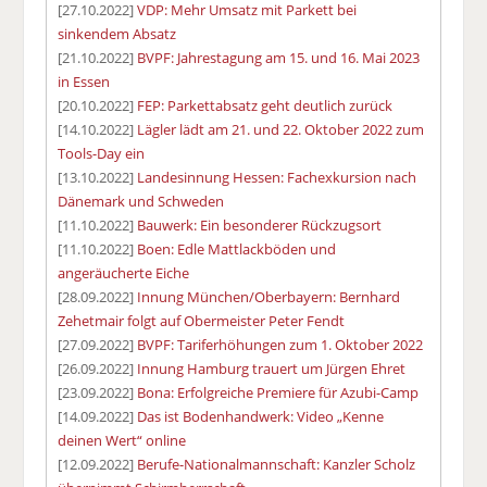
[27.10.2022]
VDP: Mehr Umsatz mit Parkett bei
sinkendem Absatz
[21.10.2022]
BVPF: Jahrestagung am 15. und 16. Mai 2023
in Essen
[20.10.2022]
FEP: Parkettabsatz geht deutlich zurück
[14.10.2022]
Lägler lädt am 21. und 22. Oktober 2022 zum
Tools-Day ein
[13.10.2022]
Landesinnung Hessen: Fachexkursion nach
Dänemark und Schweden
[11.10.2022]
Bauwerk: Ein besonderer Rückzugsort
[11.10.2022]
Boen: Edle Mattlackböden und
angeräucherte Eiche
[28.09.2022]
Innung München/Oberbayern: Bernhard
Zehetmair folgt auf Obermeister Peter Fendt
[27.09.2022]
BVPF: Tariferhöhungen zum 1. Oktober 2022
[26.09.2022]
Innung Hamburg trauert um Jürgen Ehret
[23.09.2022]
Bona: Erfolgreiche Premiere für Azubi-Camp
[14.09.2022]
Das ist Bodenhandwerk: Video „Kenne
deinen Wert“ online
[12.09.2022]
Berufe-Nationalmannschaft: Kanzler Scholz