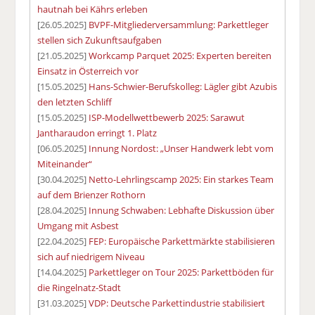
hautnah bei Kährs erleben
[26.05.2025]
BVPF-Mitgliederversammlung: Parkettleger
stellen sich Zukunftsaufgaben
[21.05.2025]
Workcamp Parquet 2025: Experten bereiten
Einsatz in Österreich vor
[15.05.2025]
Hans-Schwier-Berufskolleg: Lägler gibt Azubis
den letzten Schliff
[15.05.2025]
ISP-Modellwettbewerb 2025: Sarawut
Jantharaudon erringt 1. Platz
[06.05.2025]
Innung Nordost: „Unser Handwerk lebt vom
Miteinander“
[30.04.2025]
Netto-Lehrlingscamp 2025: Ein starkes Team
auf dem Brienzer Rothorn
[28.04.2025]
Innung Schwaben: Lebhafte Diskussion über
Umgang mit Asbest
[22.04.2025]
FEP: Europäische Parkettmärkte stabilisieren
sich auf niedrigem Niveau
[14.04.2025]
Parkettleger on Tour 2025: Parkettböden für
die Ringelnatz-Stadt
[31.03.2025]
VDP: Deutsche Parkettindustrie stabilisiert