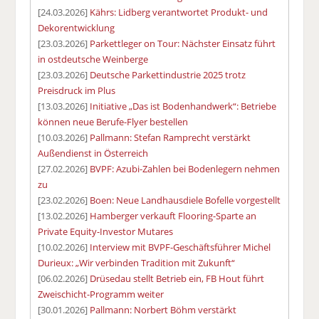
[24.03.2026]
Kährs: Lidberg verantwortet Produkt- und
Dekorentwicklung
[23.03.2026]
Parkettleger on Tour: Nächster Einsatz führt
in ostdeutsche Weinberge
[23.03.2026]
Deutsche Parkettindustrie 2025 trotz
Preisdruck im Plus
[13.03.2026]
Initiative „Das ist Bodenhandwerk“: Betriebe
können neue Berufe-Flyer bestellen
[10.03.2026]
Pallmann: Stefan Ramprecht verstärkt
Außendienst in Österreich
[27.02.2026]
BVPF: Azubi-Zahlen bei Bodenlegern nehmen
zu
[23.02.2026]
Boen: Neue Landhausdiele Bofelle vorgestellt
[13.02.2026]
Hamberger verkauft Flooring-Sparte an
Private Equity-Investor Mutares
[10.02.2026]
Interview mit BVPF-Geschäftsführer Michel
Durieux: „Wir verbinden Tradition mit Zukunft“
[06.02.2026]
Drüsedau stellt Betrieb ein, FB Hout führt
Zweischicht-Programm weiter
[30.01.2026]
Pallmann: Norbert Böhm verstärkt