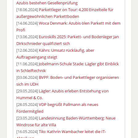
Azubis bestehen Gesellenprüfung
[18.06.2024]
Parkettleger on Tour: 4.200 Einzelteile für
außergewöhnlichen Parkettboden
[14.06.2024]
Woca Denmark: Azubis ölen Parkett mit dem
Profi
[13.06.2024]
Euroskills 2025: Parkett- und Bodenleger Jan
Dirkschnieder qualifiziert sich
[12.06.2024]
Kährs: Umsatz rückläufig, aber
Auftragseingang steigt
[11.06.2024]
Jobelmann-Schule Stade: Lägler gibt Einblick
in Schleiftechnik
[03.06.2024]
BVPF: Boden- und Parkettleger organisieren
sich im UDH
[29.05.2024]
Lägler: Azubis erleben Entstehung von
Hummel & Co.
[28.05.2024]
VDP begrüßt Pallmann als neues
Fördermitglied
[23.05.2024]
Landesinnung Baden-Württemberg: Neue
Windrose für alte Villa
[16.05.2024]
Tilo: Kathrin Wambacher leitet die IT-